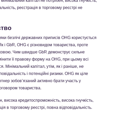
мінімальний капітал не потрібен, висока гнучкість,
льність, реєстрація в торговому реєстрі не
ство
дяки безлічі державних приписів OHG користується
. Як і GbR, OHG є різновидом товариства, проте
язковою. Чим швидше GbR демонструє сильне
інити її правову форму на OHG, при цьому всі
. Мінімальний капітал, утім, як і раніше, не
повідальність і потенційні ризики. OHG як ціле
ртнер зобовʼязаний активно брати участь у
договором товариства.
н, висока кредитоспроможність, висока гнучкість,
ія в торговому реєстрі, повна відповідальність.