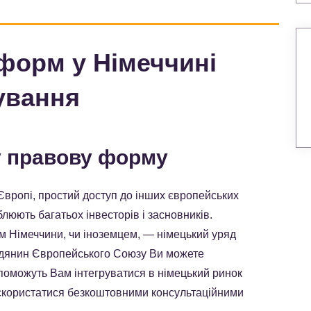
форм у Німеччині
ування
у правову форму
вропі, простий доступ до інших європейських
люють багатьох інвесторів і засновників.
м Німеччини, чи іноземцем, — німецький уряд
мадянин Європейського Союзу Ви можете
поможуть Вам інтегруватися в німецький ринок
 скористатися безкоштовними консультаційними