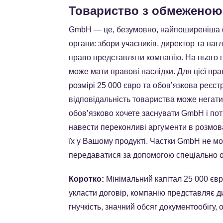
Товариство з обмеженою
GmbH — це, безумовно, найпоширеніша ф
органи: збори учасників, директор та на
право представляти компанію. На нього п
може мати правові наслідки. Для цієї пр
розмірі 25 000 євро та обовʼязкова реєс
відповідальність товариства може негат
обовʼязково хочете заснувати GmbH і пот
навести переконливі аргументи в розмов
їх у Вашому продукті. Частки GmbH не мо
передаватися за допомогою спеціально 
Коротко:
Мінімальний капітал 25 000 єв
укласти договір, компанію представляє д
гнучкість, значний обсяг документообігу, 