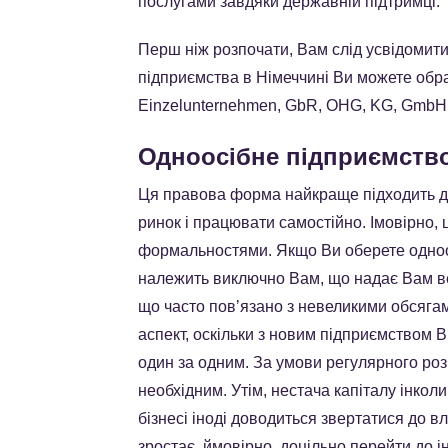
послугами завдяки державній підтримці.
Перш ніж розпочати, Вам слід усвідомити
підприємства в Німеччині Ви можете обра
Einzelunternehmen, GbR, OHG, KG, GmbH 
Одноосібне підприємств
Ця правова форма найкраще підходить дл
ринок і працювати самостійно. Імовірно
формальностями. Якщо Ви оберете одноо
належить виключно Вам, що надає Вам вел
що часто повʼязано з невеликими обсягам
аспект, оскільки з новим підприємством В
один за одним. За умови регулярного роз
необхідним. Утім, нестача капіталу інко
бізнесі іноді доводиться звертатися до 
зростає, ймовірно, доцільно перейти до 