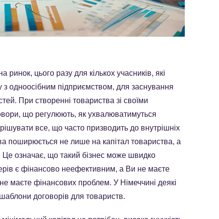
 ринок, цього разу для кількох учасників, які
дку з одноосібним підприємством, для заснування
ей. При створенні товариства зі своїми
овори, що регулюють, як ухвалюватимуться
рішувати все, що часто призводить до внутрішніх
ва поширюється не лише на капітал товариства, а
. Це означає, що такий бізнес може швидко
нерів є фінансово неефективним, а Ви не маєте
 не маєте фінансових проблем. У Німеччині деякі
шаблони договорів для товариств.