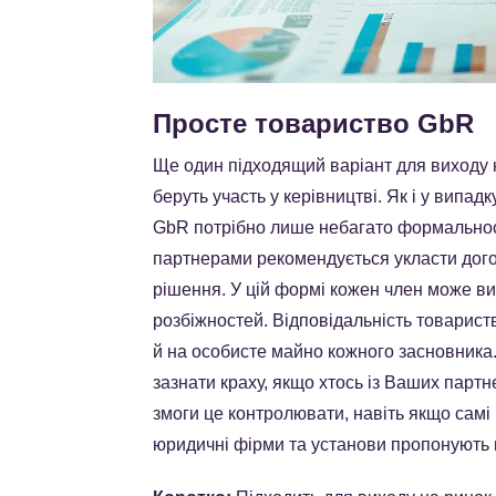
Просте товариство GbR
Ще один підходящий варіант для виходу на
беруть участь у керівництві. Як і у випа
GbR потрібно лише небагато формальност
партнерами рекомендується укласти дог
рішення. У цій формі кожен член може ви
розбіжностей. Відповідальність товарист
й на особисте майно кожного засновника
зазнати краху, якщо хтось із Ваших парт
змоги це контролювати, навіть якщо самі
юридичні фірми та установи пропонують 