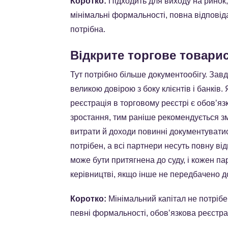
Коротко:
Підходить для виходу на ринок, 
мінімальні формальності, повна відповіда
потрібна.
Відкрите торгове товари
Тут потрібно більше документообігу. Зав
великою довірою з боку клієнтів і банків
реєстрація в торговому реєстрі є обовʼ
зростання, тим раніше рекомендується зм
витрати й доходи повинні документуватися
потрібен, а всі партнери несуть повну від
може бути притягнена до суду, і кожен па
керівництві, якщо інше не передбачено 
Коротко:
Мінімальний капітал не потрібе
певні формальності, обовʼязкова реєстрац