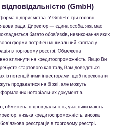
 відповідальністю (GmbH)
орма підприємства. У GmbH є три головні
глядова рада. Директор — єдина особа, яка має
окладається багато обовʼязків, невиконання яких
авової форми потрібен мінімальний капітал у
трація в торговому реєстрі. Обмежена
ивно вплинути на кредитоспроможність. Якщо Ви
ребуєте стартового капіталу, Вам доведеться
ах із потенційними інвесторами, щоб переконати
жуть продаватися на біржі, але можуть
оформлених нотаріальних документів.
ро, обмежена відповідальність, учасники мають
иректор, низька кредитоспроможність, висока
обовʼязкова реєстрація в торговому реєстрі.