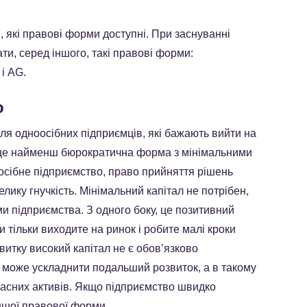
, які правові форми доступні. При заснуванні
ти, серед іншого, такі правові форми:
і AG.
о
я одноосібних підприємців, які бажають вийти на
, це найменш бюрократична форма з мінімальними
сібне підприємство, право прийняття рішень
ику гнучкість. Мінімальний капітал не потрібен,
и підприємства. З одного боку, це позитивний
и тільки виходите на ринок і робите малі кроки
витку високий капітал не є обовʼязково
ли може ускладнити подальший розвиток, а в такому
власних активів. Якщо підприємство швидко
іншої правової форми.