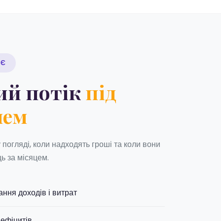
ЮЄ
ий потік
під
лем
погляді, коли надходять гроші та коли вони
ь за місяцем.
ння доходів і витрат
ефіцитів