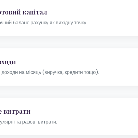
ртовий капітал
очний баланс рахунку як вихідну точку.
оходи
і доходи на місяць (виручка, кредити тощо).
е витрати
улярні та разові витрати.