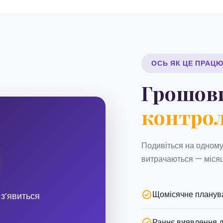
ОСЬ ЯК ЦЕ ПРАЦ
Грошов
контро
Подивіться на одному 
витрачаються — місяц
Щомісячне планува
зʼявиться
Раннє виявлення д