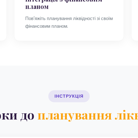
планом
Повʼяжіть планування ліквідності зі своїм
фінансовим планом.
ІНСТРУКЦІЯ
оки до
планування лікв