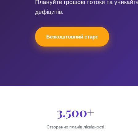
Плануйте грошові потоки та уникайт
дефіцитів.
Безкоштовний старт
3.500+
Створених планів ліквідності