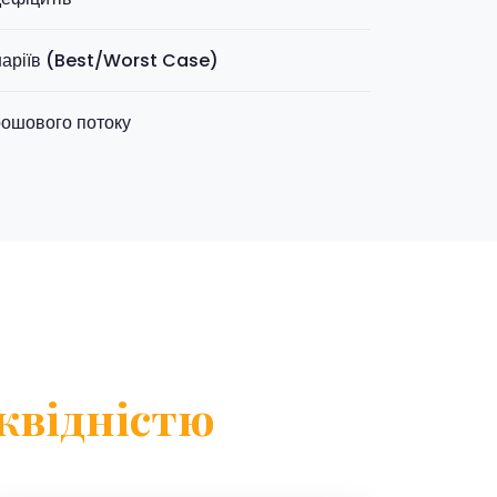
аріїв (Best/Worst Case)
рошового потоку
квідністю