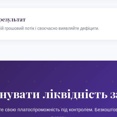
результат
ій грошовий потік і своєчасно виявляйте дефіцити.
нувати ліквідність з
е свою платоспроможність під контролем. Безкоштов