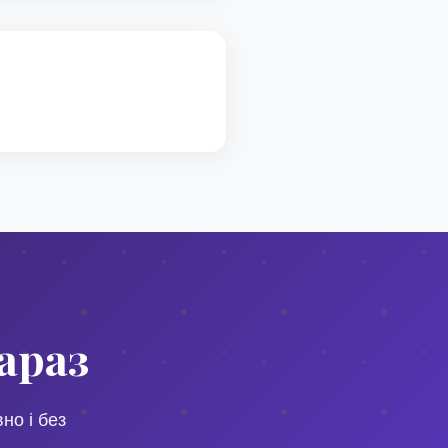
араз
но і без