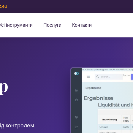
t.eu
Усі інструменти
Послуги
Контакти
р
ід контролем.