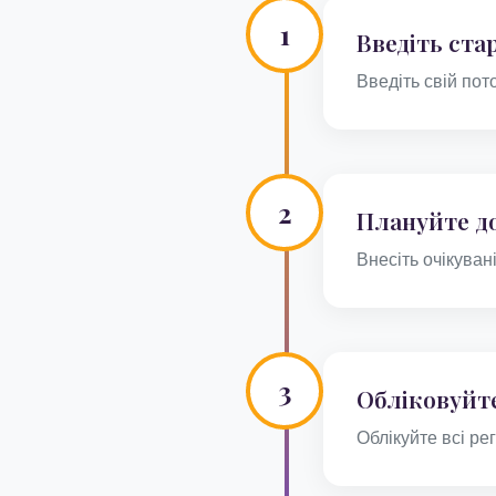
1
Введіть ста
Введіть свій пот
2
Плануйте д
Внесіть очікуван
3
Обліковуйт
Облікуйте всі рег