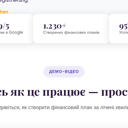
egistrierung.
ehen
9/5
1.230+
9
уки в Google
Створених фінансових планів
Успі
ДЕМО-ВІДЕО
ь як це працює — про
дивіться, як створити фінансовий план за лічені хвил