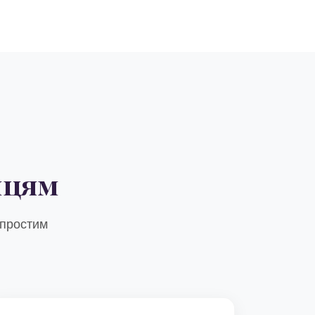
мцям
 простим