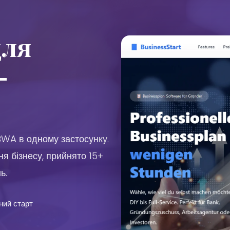
для
—
 BWA в одному застосунку.
я бізнесу, прийнято 15+
ь.
ний старт