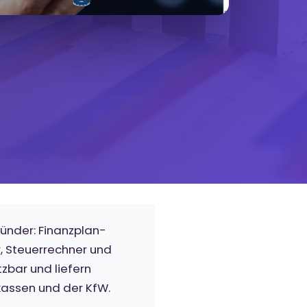
ründer: Finanzplan-
, Steuerrechner und
zbar und liefern
kassen und der KfW.