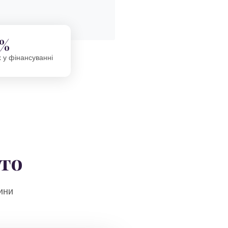
5%
х у фінансуванні
сто
ини