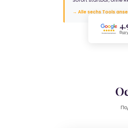
Sofort startbar, ohne R
→ Alle sechs Tools ans
4.
Відг
Ос
По