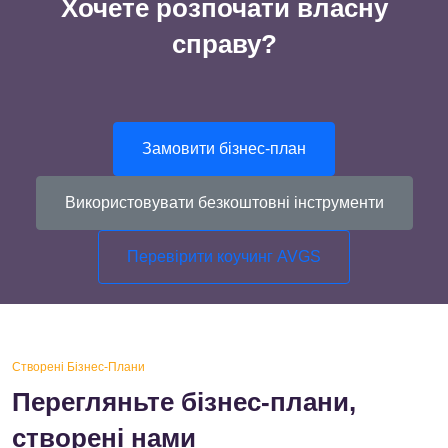
Хочете розпочати власну
справу?
Замовити бізнес-план
Використовувати безкоштовні інструменти
Перевірити коучинг AVGS
Створені Бізнес-Плани
Перегляньте бізнес-плани,
створені нами