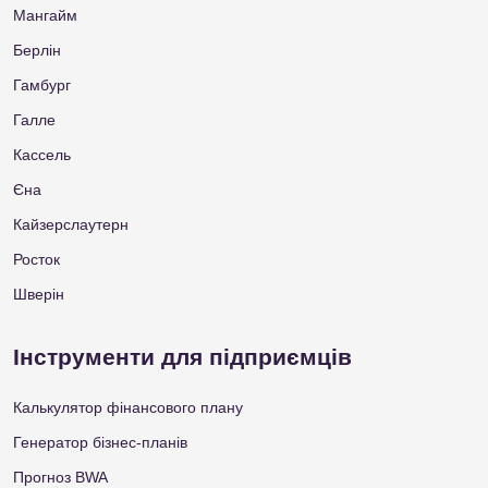
Мангайм
Берлін
Гамбург
Галле
Кассель
Єна
Кайзерслаутерн
Росток
Шверін
Інструменти для підприємців
Калькулятор фінансового плану
Генератор бізнес-планів
Прогноз BWA