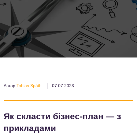
Автор
Tobias Späth
07.07.2023
Як скласти бізнес-план — з
прикладами