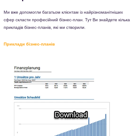
Ми вже допомогли багатьом клієнтам із найрізноманітніших
сфер скласти професійний бізнес-план. Тут Ви знайдете кілька
прикладів бізнес-планів, які ми створили.
Приклади бізнес-планів