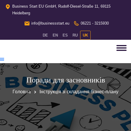
Business Start EU GmbH, Rudolf-Diesel-Straße 11, 69115
Heidelberg
info@businessstart.eu
06221 - 3215930
DE
EN
ES
RU
UK
Поради для засновників
Головна
Інструкція зі складання бізнес-плану