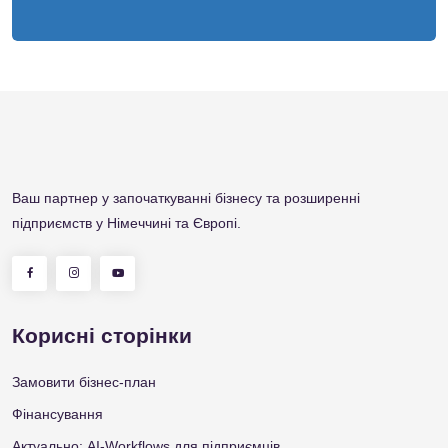
Приклад бізнес-плану
Ваш партнер у започаткуванні бізнесу та розширенні
підприємств у Німеччині та Європі.
Корисні сторінки
Замовити бізнес-план
Фінансування
Актуально: AI-Workflows для підприємців