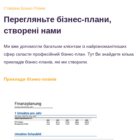
Створені Бізнес-Плани
Перегляньте бізнес-плани,
створені нами
Ми вже допомогли багатьом клієнтам із найрізноманітніших
сфер скласти професійний бізнес-план. Тут Ви знайдете кілька
прикладів бізнес-планів, які ми створили.
Приклади бізнес-планів