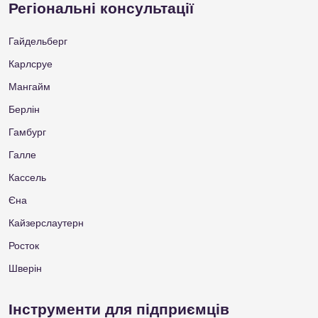
Регіональні консультації
Гайдельберг
Карлсруе
Мангайм
Берлін
Гамбург
Галле
Кассель
Єна
Кайзерслаутерн
Росток
Шверін
Інструменти для підприємців