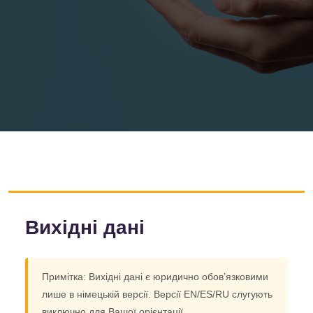
Вихідні дані
Примітка: Вихідні дані є юридично обовʼязковими
лише в німецькій версії. Версії EN/ES/RU слугують
виключно для Вашої орієнтації.