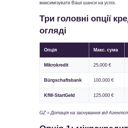
максимізувати Ваші шанси на успіх.
Три головні опції кр
огляді
Опція
Макс. сума
Mikrokredit
25.000 €
Bürgschaftsbank
100.000 €
KfW-StartGeld
125.000 €
GZ = Дотація на заснування від Агентст