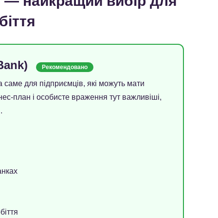
т — найкращий вибір для
біття
Bank)
Рекомендовано
 саме для підприємців, які можуть мати
нес-план і особисте враження тут важливіші,
.
анках
біття