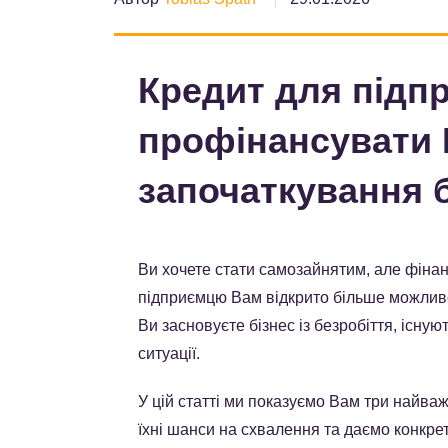
Кредит для підпр
профінансувати
започаткування 
Ви хочете стати самозайнятим, але фіна
підприємцю Вам відкрито більше можливо
Ви засновуєте бізнес із безробіття, існу
ситуації.
У цій статті ми показуємо Вам три найваж
їхні шанси на схвалення та даємо конкрет