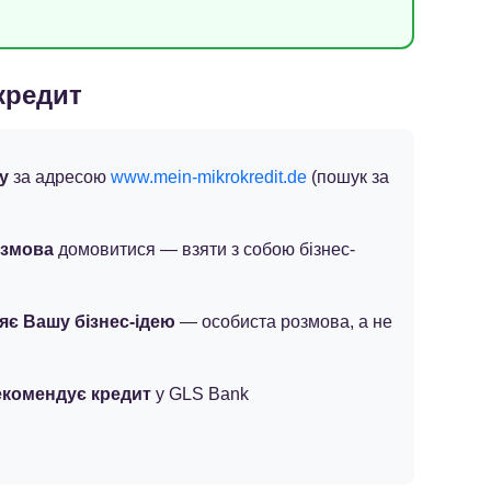
кредит
у
за адресою
www.mein-mikrokredit.de
(пошук за
озмова
домовитися — взяти з собою бізнес-
яє Вашу бізнес-ідею
— особиста розмова, а не
екомендує кредит
у GLS Bank