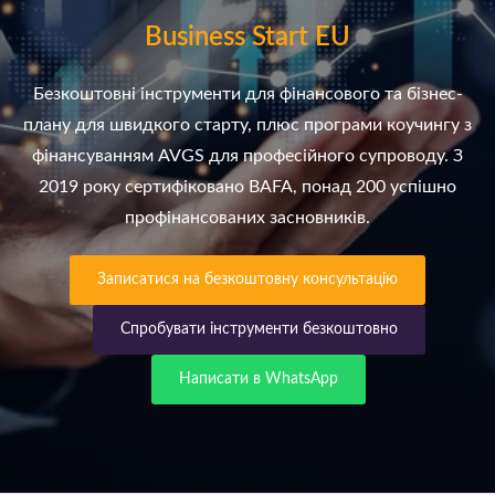
Business Start EU
Безкоштовні інструменти для фінансового та бізнес-
плану для швидкого старту, плюс програми коучингу з
фінансуванням AVGS для професійного супроводу. З
2019 року сертифіковано BAFA, понад 200 успішно
профінансованих засновників.
Записатися на безкоштовну консультацію
Спробувати інструменти безкоштовно
Написати в WhatsApp