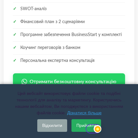
✓
SWOT-аналіз
✓
Фінансовий план з 2 сценаріями
✓
Програмне забезпечення BusinessStart у комплекті
✓
Коучинг переговорів з банком
✓
Персональна експертна консультація
Отримати безкоштовну консультацію
Цей вебсайт використовує файли cookie та подібні
технології для аналізу та маркетингу. Користуючись
🛡
Придатний для банку або повернення коштів
нашим вебсайтом, Ви погоджуєтеся з використанням
файлів cookie.
Дізнатися більше
Відхилити
Прийняти
14 днів після отримання документів