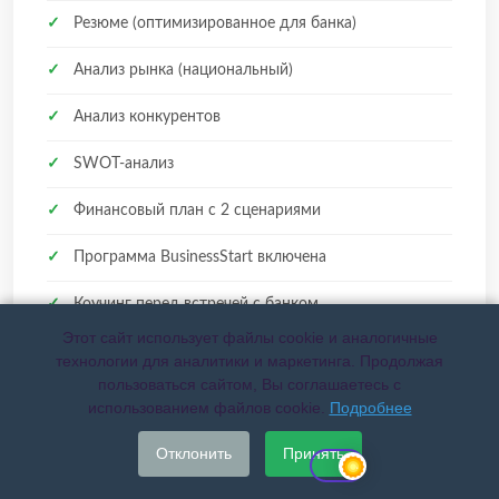
✓
Резюме (оптимизированное для банка)
✓
Анализ рынка (национальный)
✓
Анализ конкурентов
✓
SWOT-анализ
✓
Финансовый план с 2 сценариями
✓
Программа BusinessStart включена
✓
Коучинг перед встречей с банком
Этот сайт использует файлы cookie и аналогичные
✓
Персональная консультация экспертов
технологии для аналитики и маркетинга. Продолжая
пользоваться сайтом, Вы соглашаетесь с
использованием файлов cookie.
Подробнее
Получить бесплатную консультацию
Отклонить
Принять