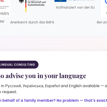
Kofinanziert von der EU
VMW
Anerkannt durch das BAFA
Bei un
ILINGUAL CONSULTING
so advise you in your language
in Русский, Українська, Español and English available — 
 request.
n behalf of a family member? No problem — that's exactl