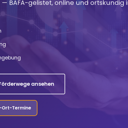
— BAFA-gelistet, online und ortskundig 
n
ung
Umgebung
Förderwege ansehen
r-Ort-Termine