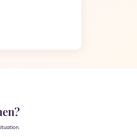
nen?
tuation.