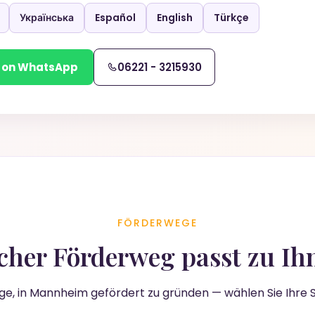
Українська
Español
English
Türkçe
 on WhatsApp
06221 - 3215930
FÖRDERWEGE
cher Förderweg passt zu Ih
e, in Mannheim gefördert zu gründen — wählen Sie Ihre Si