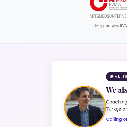
Mitglied des B
🌍 MULT
We al
Coaching 
Türkçe on
Calling o