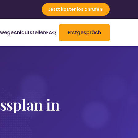
Jetzt kostenlos anrufen!
rwege
Anlaufstellen
FAQ
Erstgespräch
splan in