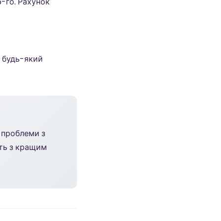
5-го. Рахунок
ж будь-який
з проблеми з
сть з кращим