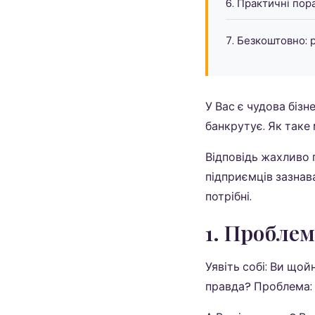
6. Практичні пор
7. Безкоштовно: 
У Вас є чудова бізн
банкрутує. Як таке
Відповідь жахливо п
підприємців зазнава
потрібні.
1. Проблем
Уявіть собі: Ви що
правда? Проблема: 