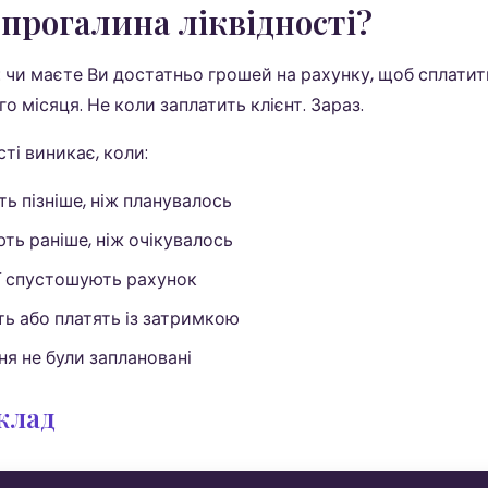
 прогалина ліквідності?
є: чи маєте Ви достатньо грошей на рахунку, щоб сплатит
о місяця. Не коли заплатить клієнт. Зараз.
ті виникає, коли:
ь пізніше, ніж планувалось
ть раніше, ніж очікувалось
ії спустошують рахунок
ть або платять із затримкою
ня не були заплановані
клад