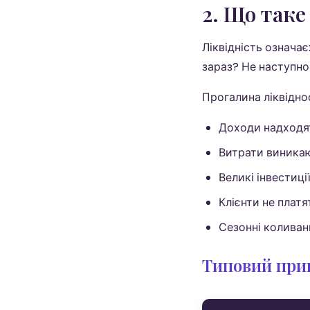
2. Що таке
Ліквідність означа
зараз? Не наступног
Прогалина ліквіднос
Доходи надходят
Витрати виникаю
Великі інвестиц
Клієнти не платя
Сезонні коливан
Типовий при