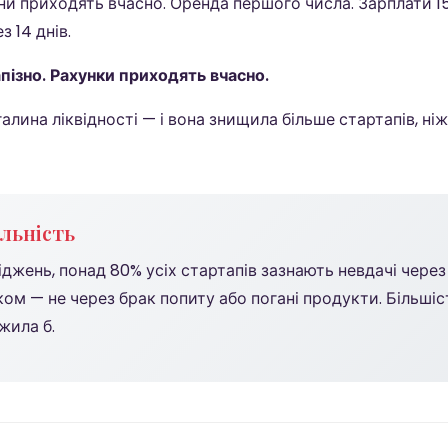
ни приходять вчасно. Оренда першого числа. Зарплати 1
 14 днів.
пізно. Рахунки приходять вчасно.
алина ліквідності — і вона знищила більше стартапів, ні
льність
джень, понад 80% усіх стартапів зазнають невдачі чере
ом — не через брак попиту або погані продукти. Більші
жила б.