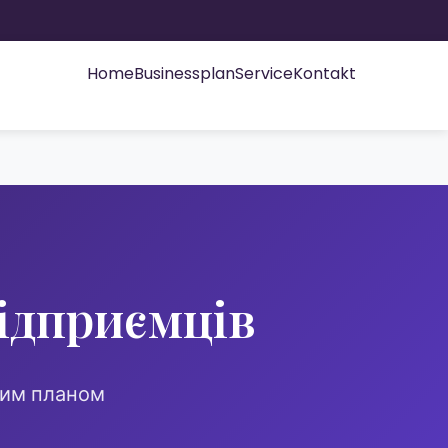
Home
Businessplan
Service
Kontakt
ідприємців
стим планом