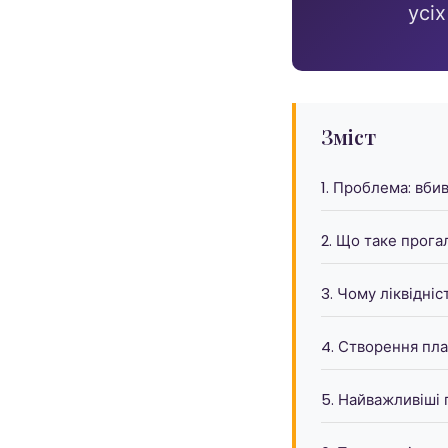
усіх
Зміст
1. Проблема: вби
2. Що таке прога
3. Чому ліквідні
4. Створення пла
5. Найважливіші 