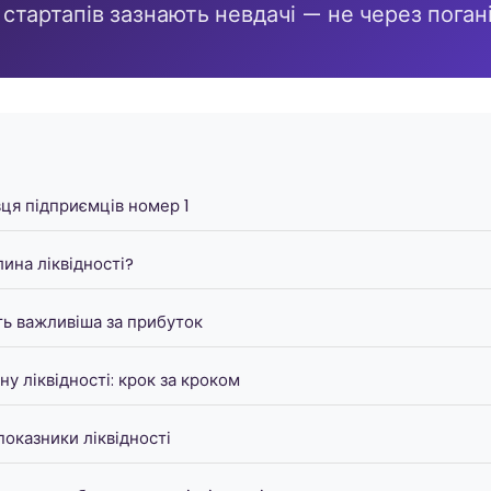
 стартапів зазнають невдачі — не через погані
вця підприємців номер 1
лина ліквідності?
сть важливіша за прибуток
ну ліквідності: крок за кроком
показники ліквідності