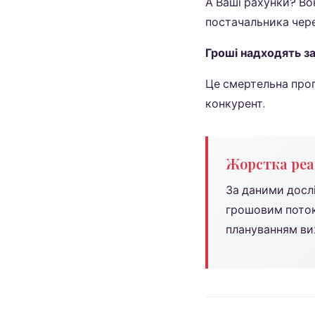
А Ваші рахунки? Во
постачальника через
Гроші надходять за
Це смертельна прог
конкурент.
Жорстка реа
За даними дослі
грошовим поток
плануванням ви