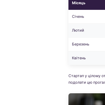
Місяць
Січень
Лютий
Березень
Квітень
Стартап у цілому о
подолати цю прогал