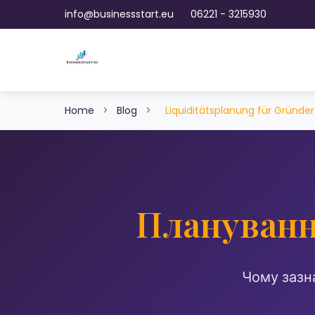
info@businessstart.eu
06221 - 3215930
Home
>
Blog
>
Liquiditätsplanung für Gründer
Плануванн
Чому зазна