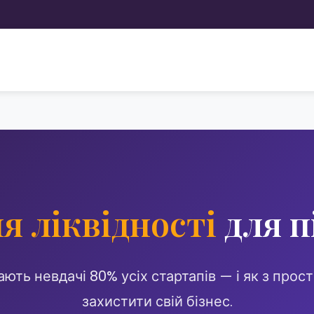
я ліквідності
для п
ють невдачі 80% усіх стартапів — і як з про
захистити свій бізнес.