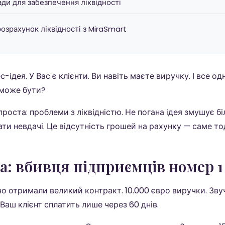
ади для забезпечення ліквідності
розрахунок ліквідності з MiraSmart
ес-ідея. У Вас є клієнти. Ви навіть маєте виручку. І все о
 може бути?
роста: проблеми з ліквідністю. Не погана ідея змушує б
ти невдачі. Це відсутність грошей на рахунку — саме то
а: вбивця підприємців номер 1
йно отримали великий контракт. 10.000 євро виручки. Зву
Ваш клієнт сплатить лише через 60 днів.