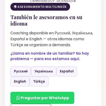
Certificada DCV · DE/EN/ES/UK
🌍 ASESORAMIENTO MULTILINGÜE
También le asesoramos en su
idioma
Coaching disponible en Русский, Українська,
Español e English — otros idiomas como
Türkçe se organizan a demanda.
¿Llama en nombre de un familiar? No hay
problema — para eso estamos aquí.
Русский
Українська
Español
English
Türkçe
Preguntar por WhatsApp