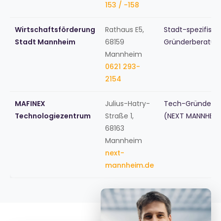
153 / -158
Wirtschaftsförderung
Rathaus E5,
Stadt-spezifisc
Stadt Mannheim
68159
Gründerberatun
Mannheim
0621 293-
2154
MAFINEX
Julius-Hatry-
Tech-Gründerz
Technologiezentrum
Straße 1,
(NEXT MANNHEIM
68163
Mannheim
next-
mannheim.de