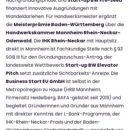
Nachgründungsphase, und
Start-up BW Pre-Seed
finanziert innovative Ausgründungen mit
Wandeldarlehen. Für Handwerksmeister ergänzt
die
Meisterprämie Baden-Württemberg
über die
Handwerkskammer Mannheim Rhein-Neckar-
Odenwald
. Die
IHK Rhein-Neckar
mit Hauptsitz
direkt in Mannheim ist Fachkundige Stelle nach § 93
SGB III für den Gründungszuschuss-Antrag, der
landesweite Wettbewerb
Start-up BW Elevator
Pitch
setzt zusätzliche Sichtbarkeits-Anreize. Die
Business Start EU GmbH
ist selbst in der
Metropolregion zu Hause (HRB Mannheim,
Firmensitz Heidelberg, BAFA-gelistet seit 2019) und
begleitet Gründerinnen und Gründer aus Mannheim
mit direkter Kenntnis der L-Bank-Programme, der
IHK-Rhein-Neckar-Praxis und der Baden-