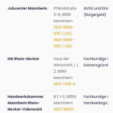
Jobcenter Mannheim
Ifflandstraße
AVGS und Einsti
2–6, 68161
(Bürgergeld)
Mannheim
0621 18166-
333 (>25),
0621 18166-
555 (<25)
IHK Rhein-Neckar
Haus der
Fachkundige Stel
Wirtschaft, L 1,
Existenzgründu
2, 68161
Mannheim
0621 1709-0
Handwerkskammer
B 1, 1-2, 68159
Fachkundige Stel
Mannheim Rhein-
Mannheim
Handwerksgründ
Neckar-Odenwald
0621 18002-