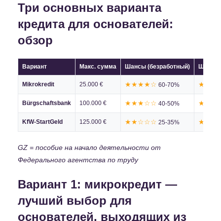
Три основных варианта
кредита для основателей:
обзор
Вариант
Макс. сумма
Шансы (безработный)
Шансы 
★★★★☆
★★★
Mikrokredit
25.000 €
60-70%
★★★☆☆
★★★
Bürgschaftsbank
100.000 €
40-50%
★★☆☆☆
★★★
KfW-StartGeld
125.000 €
25-35%
GZ = пособие на начало деятельности от
Федерального агентства по труду
Вариант 1: микрокредит —
лучший выбор для
основателей, выходящих из