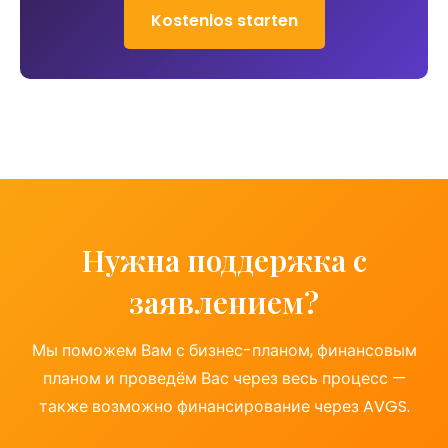
Kostenlos starten
Нужна поддержка с
заявлением?
Мы поможем Вам с бизнес-планом, финансовым
планом и проведём Вас через весь процесс —
также возможно финансирование через AVGS.