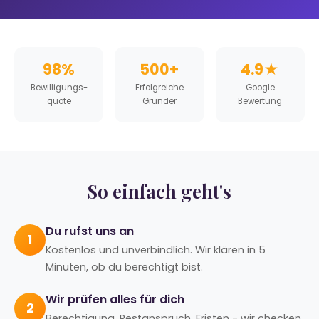
98%
500+
4.9★
Bewilligungs­
Erfolgreiche
Google
quote
Gründer
Bewertung
So einfach geht's
Du rufst uns an
1
Kostenlos und unverbindlich. Wir klären in 5
Minuten, ob du berechtigt bist.
Wir prüfen alles für dich
2
Berechtigung, Restanspruch, Fristen - wir checken