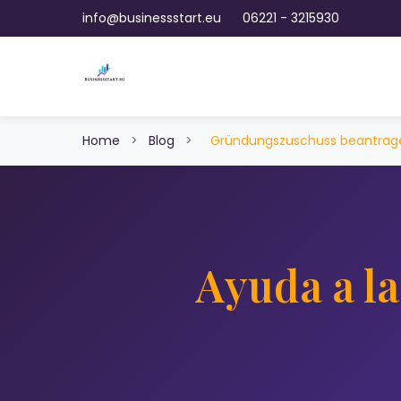
info@businessstart.eu
06221 - 3215930
Home
>
Blog
>
Gründungszuschuss beantrag
Ayuda a l