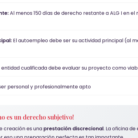
nte:
Al menos 150 días de derecho restante a ALG I en e
ipal:
El autoempleo debe ser su actividad principal (al m
 entidad cualificada debe evaluar su proyecto como viab
er personal y profesionalmente apto
no es un derecho subjetivo!
e creación es una
prestación discrecional
. La oficina d
Por eso una preparación perfecta es tan importante.