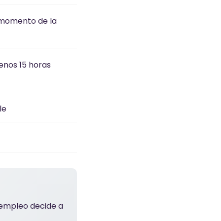
l momento de la
enos 15 horas
le
e empleo decide a