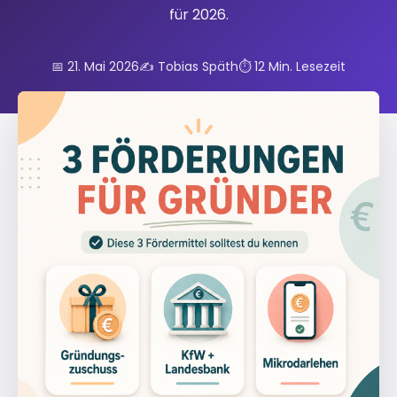
für 2026.
📅 21. Mai 2026
✍️ Tobias Späth
⏱️ 12 Min. Lesezeit