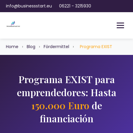
info@businessstart.eu
06221 - 3215930
Home
›
Blog
›
Fördermittel
›
Programa EXIST
Programa EXIST para
emprendedores: Hasta
150.000 Euro
de
financiación