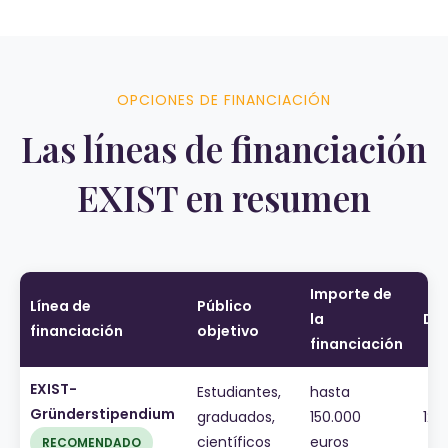
OPCIONES DE FINANCIACIÓN
Las líneas de financiación
EXIST en resumen
Importe de
Línea de
Público
la
Du
financiación
objetivo
financiación
EXIST-
Estudiantes,
hasta
Gründerstipendium
graduados,
150.000
12 
científicos
euros
RECOMENDADO