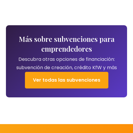
con el servicio de creación de empresas de
mayores posibilidades de éxito. Un equipo
su universidad aumenta sensiblemente sus
debería cubrir idealmente competencias
probabilidades.
tanto técnicas como comerciales.
Más sobre subvenciones para
emprendedores
Descubra otras opciones de financiación:
subvención de creación, crédito KfW y más
Ver todas las subvenciones