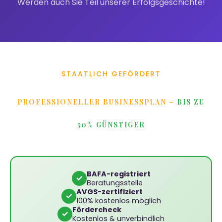
Werden auch Sie Teil unserer Erfolgsgeschichte!
STAATLICH GEFÖRDERT
PROFESSIONELLER BUSINESSPLAN –
BIS ZU
50% GÜNSTIGER
BAFA-registriert
✓
Beratungsstelle
AVGS-zertifiziert
✓
100% kostenlos möglich
Fördercheck
✓
Kostenlos & unverbindlich