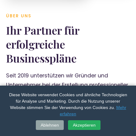
ÜBER UNS
Ihr Partner für
erfolgreiche
Businesspläne
Seit 2019 unterstützen wir Gründer und
Unternehmer bei der Erstellung professioneller
Businesspläne. Mit über 20 Jahren
Diese Website verwendet Cookies und ähnliche Technologien
für Analyse und Marketing. Durch die Nutzung unserer
Gesamterfahrung im Bereich
Website stimmen Sie der Verwendung von Cookies zu.
Mehr
Unternehmensberatung sind wir Ihr
erfahren
verlässlicher Partner auf dem Weg in die
Ablehnen
Akzeptieren
Selbstständigkeit.