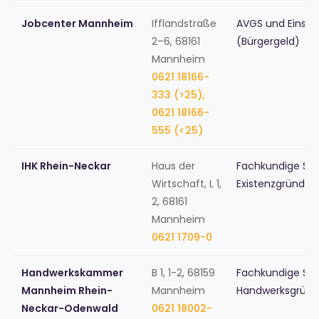
Jobcenter Mannheim
Ifflandstraße
AVGS und Einsti
2–6, 68161
(Bürgergeld)
Mannheim
0621 18166-
333 (>25),
0621 18166-
555 (<25)
IHK Rhein-Neckar
Haus der
Fachkundige Stel
Wirtschaft, L 1,
Existenzgründu
2, 68161
Mannheim
0621 1709-0
Handwerkskammer
B 1, 1-2, 68159
Fachkundige Stel
Mannheim Rhein-
Mannheim
Handwerksgründ
Neckar-Odenwald
0621 18002-