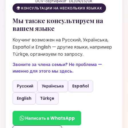
DCV-сертификат · DE/EN/ES/UK
🌍 КОНСУЛЬТАЦИИ НА НЕСКОЛЬКИХ ЯЗЫКАХ
Мы также консультируем на
вашем языке
Коучинг возможен на Русский, Українська,
Español и English — другие языки, например
Türkçe, организуем по запросу.
Звоните за члена семьи? Не проблема —
именно для этого мы здесь.
Русский
Українська
Español
English
Türkçe
Написать в WhatsApp