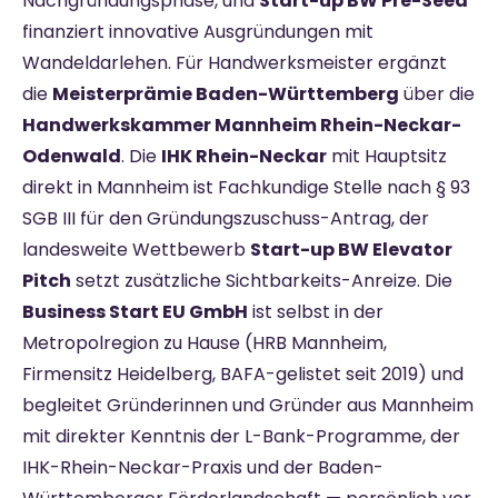
Nachgründungsphase, und
Start-up BW Pre-Seed
finanziert innovative Ausgründungen mit
Wandeldarlehen. Für Handwerksmeister ergänzt
die
Meisterprämie Baden-Württemberg
über die
Handwerkskammer Mannheim Rhein-Neckar-
Odenwald
. Die
IHK Rhein-Neckar
mit Hauptsitz
direkt in Mannheim ist Fachkundige Stelle nach § 93
SGB III für den Gründungszuschuss-Antrag, der
landesweite Wettbewerb
Start-up BW Elevator
Pitch
setzt zusätzliche Sichtbarkeits-Anreize. Die
Business Start EU GmbH
ist selbst in der
Metropolregion zu Hause (HRB Mannheim,
Firmensitz Heidelberg, BAFA-gelistet seit 2019) und
begleitet Gründerinnen und Gründer aus Mannheim
mit direkter Kenntnis der L-Bank-Programme, der
IHK-Rhein-Neckar-Praxis und der Baden-