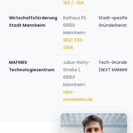
153 / -158
Wirtschaftsförderung
Rathaus E5,
Stadt-spezifisc
Stadt Mannheim
68159
Gründerberatun
Mannheim
0621 293-
2154
MAFINEX
Julius-Hatry-
Tech-Gründerz
Technologiezentrum
Straße 1,
(NEXT MANNHEIM
68163
Mannheim
next-
mannheim.de