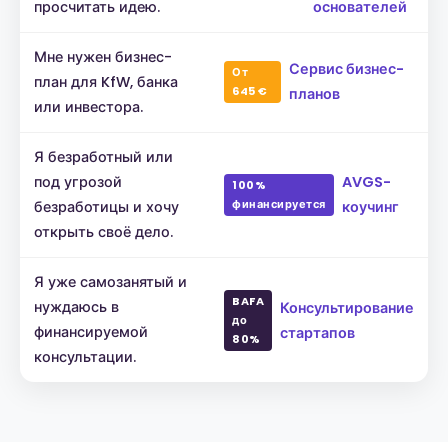
просчитать идею.
основателей
Мне нужен бизнес-
Сервис бизнес-
От
план для KfW, банка
645 €
планов
или инвестора.
Я безработный или
под угрозой
AVGS-
100%
финансируется
безработицы и хочу
коучинг
открыть своё дело.
Я уже самозанятый и
BAFA
нуждаюсь в
Консультирование
до
финансируемой
стартапов
80%
консультации.