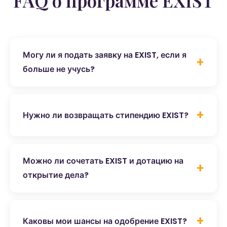
FAQ о программе EXIST
Могу ли я подать заявку на EXIST, если я
больше не учусь?
Да, как выпускник Вы можете подать заявку
на EXIST в течение 5 лет после окончания.
Нужно ли возвращать стипендию EXIST?
Условие — Вы ещё не зарегистрировали
бизнес и можете представить
Нет, стипендия EXIST является
инновационную, технологическую или
безвозвратной дотацией. Вам не нужно
Можно ли сочетать EXIST и дотацию на
научную бизнес-идею.
возвращать деньги даже в случае провала
открытие дела?
стартапа. Важно лишь соблюдать условия
Нет, одновременное получение стипендии
финансирования в течение всего срока
EXIST и дотации на открытие дела
программы.
Каковы мои шансы на одобрение EXIST?