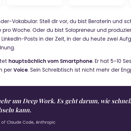
der-Vokabular: Stell dir vor, du bist Beraterin und sc
 pro Woche. Oder du bist Solopreneur und produzier
inkedIn-Posts in der Zeit, in der du heute zwei Aufga
dnung.
itet
hauptsächlich vom Smartphone
. Er hat 5–10 Se
n per
Voice
. Sein Schreibtisch ist nicht mehr der Engp
mehr um Deep Work. Es geht darum, wie schnell
hseln kann.
d of Claude Code, Anthropic