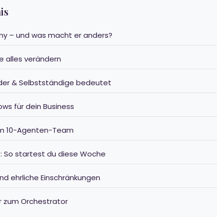
is
rny – und was macht er anders?
ie alles verändern
der & Selbstständige bedeutet
ows für dein Business
nem 10-Agenten-Team
tt: So startest du diese Woche
und ehrliche Einschränkungen
r zum Orchestrator