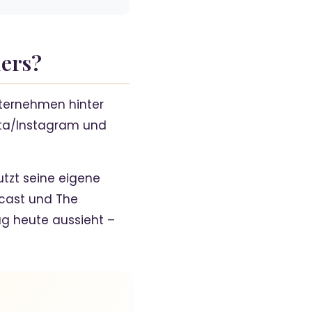
ders?
ternehmen hinter
Meta/Instagram und
utzt seine eigene
dcast und The
ag heute aussieht –