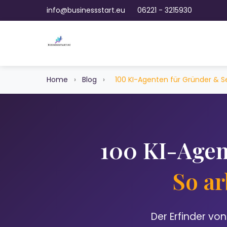
info@businessstart.eu
06221 - 3215930
Home
›
Blog
›
100 KI-Agenten für Gründer & S
100 KI-Agen
So ar
Der Erfinder vo