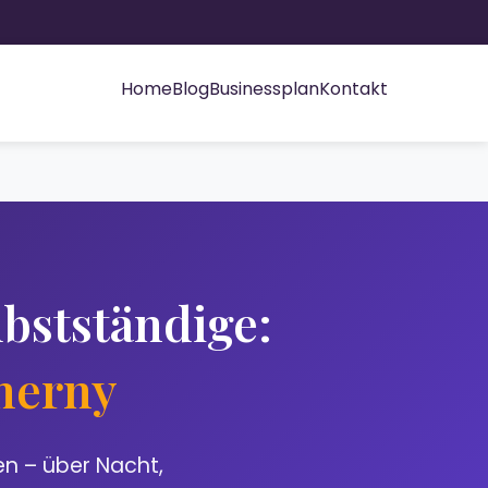
Home
Blog
Businessplan
Kontakt
bstständige:
Cherny
en – über Nacht,