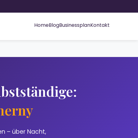
Home
Blog
Businessplan
Kontakt
bstständige:
Cherny
en – über Nacht,