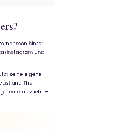
ders?
ternehmen hinter
Meta/Instagram und
utzt seine eigene
dcast und The
ag heute aussieht –