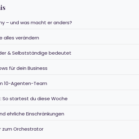
is
rny – und was macht er anders?
ie alles verändern
der & Selbstständige bedeutet
ows für dein Business
nem 10-Agenten-Team
tt: So startest du diese Woche
und ehrliche Einschränkungen
r zum Orchestrator