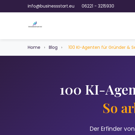
info@businessstart.eu
06221 - 3215930
Home
›
Blog
›
100 KI-Agenten für Gründer & S
100 KI-Agen
So ar
Der Erfinder vo