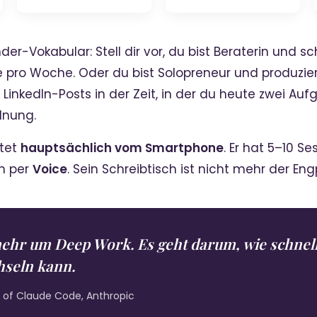
der-Vokabular: Stell dir vor, du bist Beraterin und sc
 pro Woche. Oder du bist Solopreneur und produzier
inkedIn-Posts in der Zeit, in der du heute zwei Aufga
dnung.
itet
hauptsächlich vom Smartphone
. Er hat 5–10 Se
n per
Voice
. Sein Schreibtisch ist nicht mehr der Engp
mehr um Deep Work. Es geht darum, wie schnell
hseln kann.
d of Claude Code, Anthropic