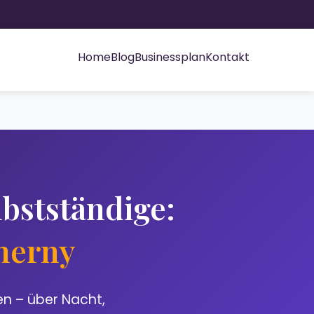
Home
Blog
Businessplan
Kontakt
bstständige:
Cherny
en – über Nacht,