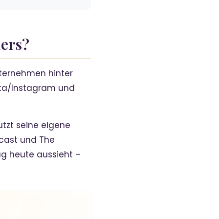
ders?
ternehmen hinter
Meta/Instagram und
utzt seine eigene
dcast und The
ag heute aussieht –