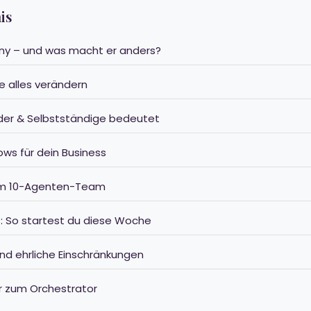
is
rny – und was macht er anders?
ie alles verändern
der & Selbstständige bedeutet
ows für dein Business
nem 10-Agenten-Team
tt: So startest du diese Woche
und ehrliche Einschränkungen
r zum Orchestrator