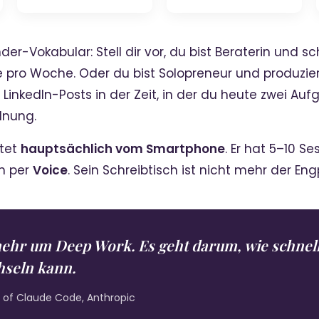
der-Vokabular: Stell dir vor, du bist Beraterin und sc
 pro Woche. Oder du bist Solopreneur und produzier
inkedIn-Posts in der Zeit, in der du heute zwei Aufga
dnung.
itet
hauptsächlich vom Smartphone
. Er hat 5–10 Se
n per
Voice
. Sein Schreibtisch ist nicht mehr der Engp
mehr um Deep Work. Es geht darum, wie schnell
hseln kann.
d of Claude Code, Anthropic