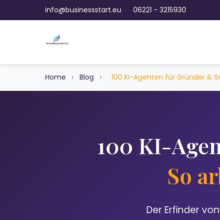
info@businessstart.eu
06221 - 3215930
Home
›
Blog
›
100 KI-Agenten für Gründer & S
100 KI-Agen
So ar
Der Erfinder vo