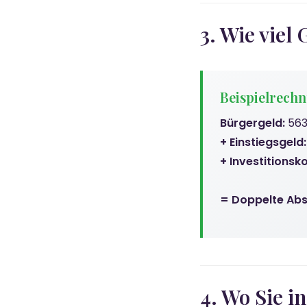
3. Wie vie
Beispielrech
Bürgergeld:
563
+ Einstiegsgeld:
+ Investitionsk
= Doppelte Ab
4. Wo Sie i