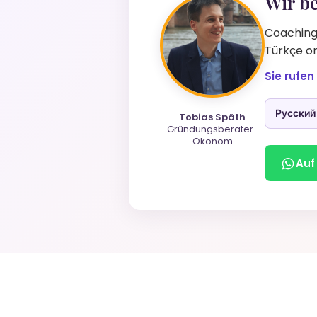
Wir be
Coaching 
Türkçe or
Sie rufen
Русский
Tobias Späth
Gründungsberater ·
Ökonom
Auf