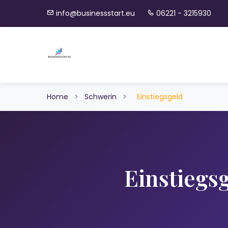
info@businessstart.eu
06221 - 3215930
Home
>
Schwerin
>
Einstiegsgeld
Einstiegs