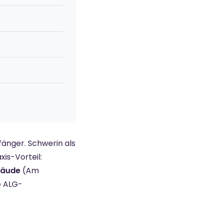
fänger. Schwerin als
s-Vorteil:
bäude
(Am
e ALG-