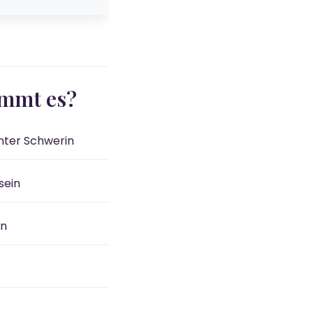
ommt es?
enter Schwerin
sein
en