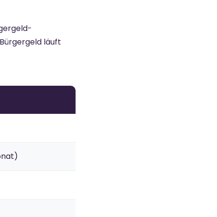
rgergeld-
Bürgergeld läuft
onat)