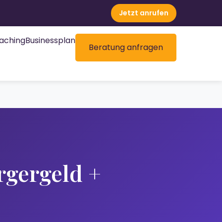
Jetzt anrufen
aching
Businessplan
Beratung anfragen
gergeld +