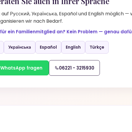
raten Sie auch in Ihrer Sprache
auf Русский, Українська, Español und English möglich —
ganisieren wir nach Bedarf.
 für ein Familienmitglied an? Kein Problem — genau dafür
Українська
Español
English
Türkçe
 WhatsApp fragen
06221 - 3215930