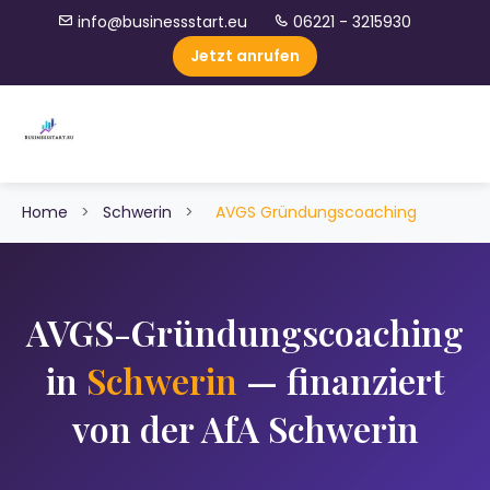
info@businessstart.eu
06221 - 3215930
Jetzt anrufen
Home
>
Schwerin
>
AVGS Gründungscoaching
AVGS-Gründungscoaching
in
Schwerin
— finanziert
von der AfA Schwerin