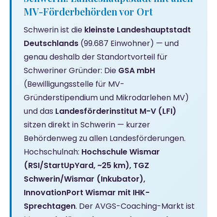
MV-Förderbehörden vor Ort
Schwerin ist die
kleinste Landeshauptstadt
Deutschlands
(99.687 Einwohner) — und
genau deshalb der Standortvorteil für
Schweriner Gründer: Die
GSA mbH
(Bewilligungsstelle für MV-
Gründerstipendium und Mikrodarlehen MV)
und das
Landesförderinstitut M-V (LFI)
sitzen direkt in Schwerin — kurzer
Behördenweg zu allen Landesförderungen.
Hochschulnah:
Hochschule Wismar
(RSI/StartUpYard, ~25 km), TGZ
Schwerin/Wismar (Inkubator),
InnovationPort Wismar mit IHK-
Sprechtagen
. Der AVGS-Coaching-Markt ist