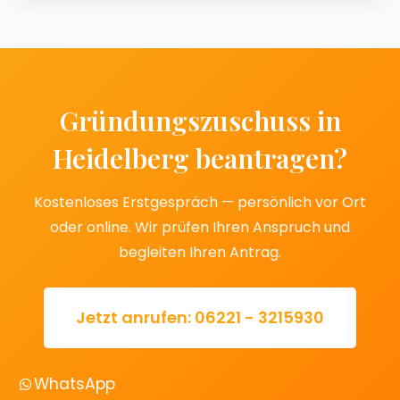
Gründungszuschuss in
Heidelberg beantragen?
Kostenloses Erstgespräch — persönlich vor Ort
oder online. Wir prüfen Ihren Anspruch und
begleiten Ihren Antrag.
Jetzt anrufen: 06221 - 3215930
WhatsApp