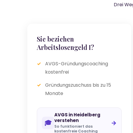
Drei Weg
Sie beziehen
Arbeitslosengeld I?
AVGS-Gründungscoaching
kostenfrei
Gründungszuschuss bis zu 15
Monate
AVGS in Heidelberg
verstehen
🎓
→
So funktioniert das
kostenfreie Coaching