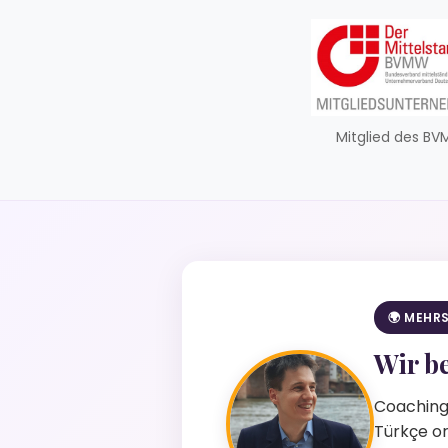
Mitglied des B
🌍 MEHR
Wir be
Coaching 
Türkçe or