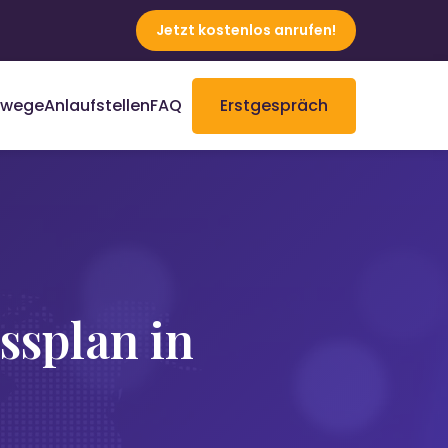
Jetzt kostenlos anrufen!
rwege
Anlaufstellen
FAQ
Erstgespräch
splan in