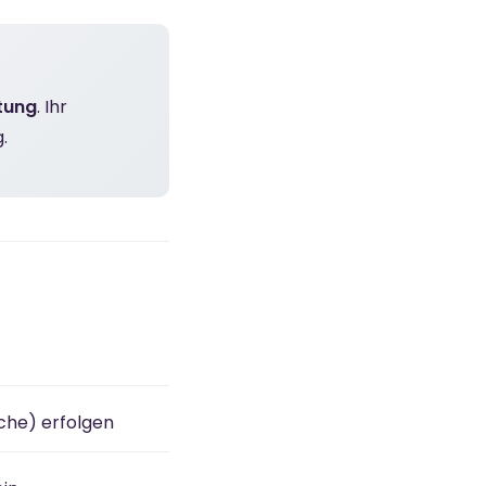
tung
. Ihr
.
che) erfolgen