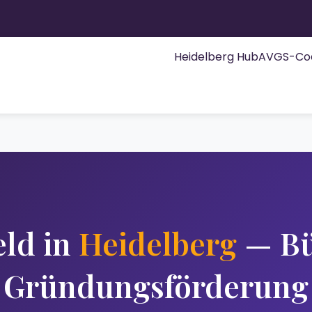
Heidelberg Hub
AVGS-Co
eld in
Heidelberg
— Bü
Gründungsförderung