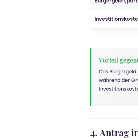
Bürgergeld (paral
Investitionskost
Vorteil gege
Das Bürgergeld 
während der Grü
Investitionskost
4. Antrag i