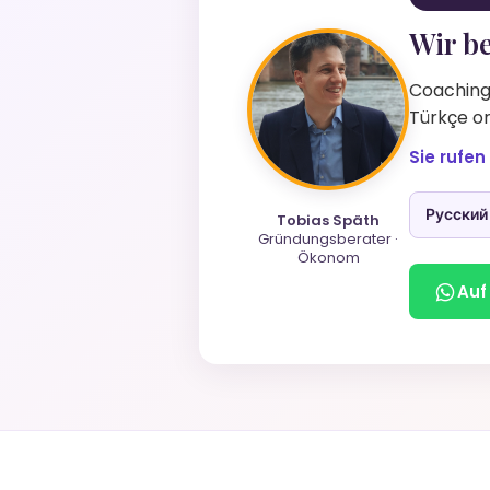
Wir be
Coaching 
Türkçe or
Sie rufen
Русский
Tobias Späth
Gründungsberater ·
Ökonom
Auf