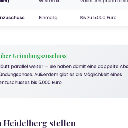
lel)
Weiterhin
Voller Anspruch blei
enzuschuss
Einmalig
Bis zu 5.000 Euro
nüber Gründungszuschuss
läuft parallel weiter — Sie haben damit eine doppelte Ab
ndungsphase. Außerdem gibt es die Möglichkeit eines
enzuschusses bis 5.000 Euro.
n Heidelberg stellen