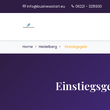
info@businessstart.eu
06221 - 3215930
Home
>
Heidelberg
>
Einstiegsgeld
Einstiegsg