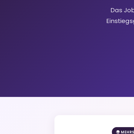
Das Job
Einstiegs
🌍 MEHR