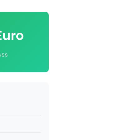
Euro
uss