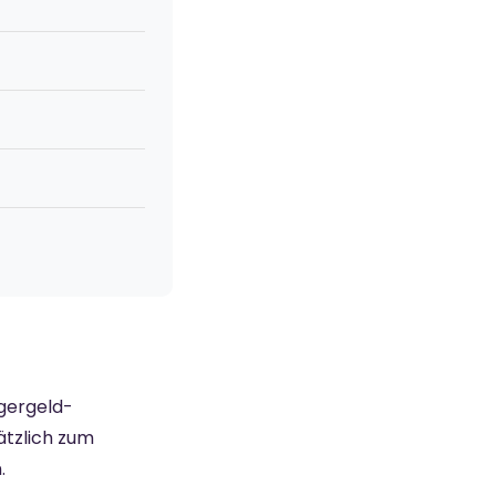
rgergeld-
ätzlich zum
.