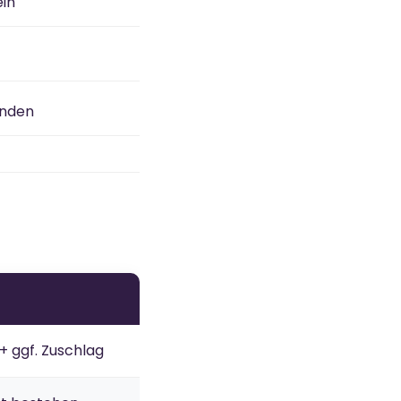
ein
enden
+ ggf. Zuschlag