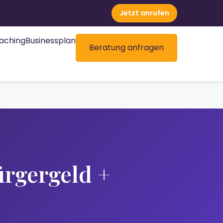
Jetzt anrufen
aching
Businessplan
Beratung anfragen
rgergeld +