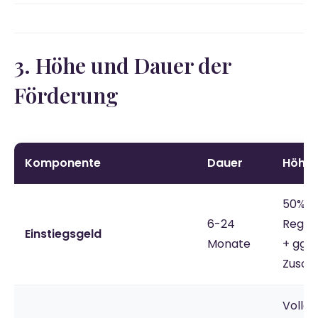
3. Höhe und Dauer der
Förderung
Komponente
Dauer
Höhe
50% d
6-24
Regel
Einstiegsgeld
Monate
+ ggf.
Zusch
Voller