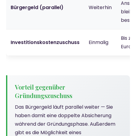
Anspr
Bürgergeld (parallel)
Weiterhin
bleibt
beste
Bis zu
Investitionskostenzuschuss
Einmalig
Euro
Vorteil gegenüber
Gründungszuschuss
Das Bürgergeld läuft parallel weiter — Sie
haben damit eine doppelte Absicherung
während der Gründungsphase. Außerdem
gibt es die Möglichkeit eines