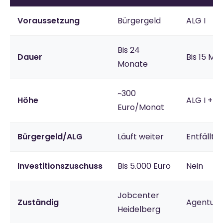
Voraussetzung
Bürgergeld
ALG I
Bis 24
Dauer
Bis 15 Mo
Monate
~300
Höhe
ALG I + 3
Euro/Monat
Bürgergeld/ALG
Läuft weiter
Entfällt 
Investitionszuschuss
Bis 5.000 Euro
Nein
Jobcenter
Zuständig
Agentur f
Heidelberg