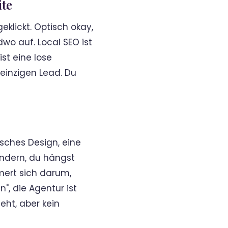
ite
lickt. Optisch okay,
wo auf. Local SEO ist
st eine lose
 einzigen Lead. Du
bsches Design, eine
ändern, du hängst
ert sich darum,
", die Agentur ist
eht, aber kein