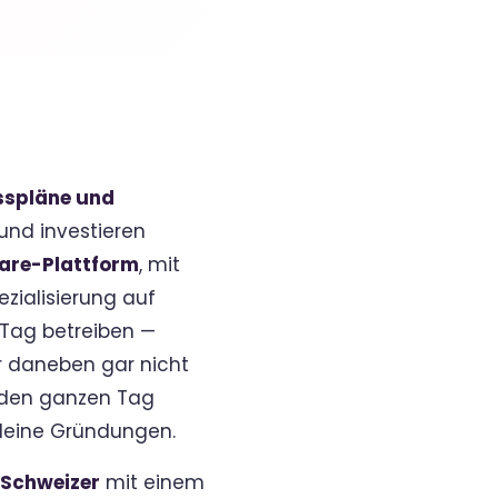
esspläne und
und investieren
are-Plattform
, mit
ezialisierung auf
 Tag betreiben —
r daneben gar nicht
 den ganzen Tag
kleine Gründungen.
 Schweizer
mit einem