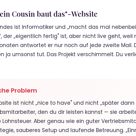
ein Cousin baut das"-Website
undes ist Informatiker und „macht das mal nebenbe
 der „eigentlich fertig" ist, aber nicht live geht, wei
naten antwortet er nur noch auf jede zweite Mail. D
en ja umsonst tut. Das Projekt verschimmelt. Du verli
iche Problem
ite ist nicht „nice to have" und nicht „später dann m
bsmitarbeiter, den du dir leisten kannst — sie arbeit
ne Lohnsteuer. Aber genau wie ein guter Vertriebsmit
rategie, sauberes Setup und laufende Betreuung. „E