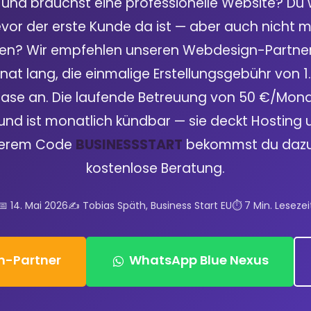
 und brauchst eine professionelle Website? Du wi
or der erste Kunde da ist — aber auch nicht m
n? Wir empfehlen unseren Webdesign-Partner:
nat lang, die einmalige Erstellungsgebühr von 1.2
ase an. Die laufende Betreuung von 50 €/Monat
und ist monatlich kündbar — sie deckt Hostin
nserem Code
BUSINESSSTART
bekommst du dazu
kostenlose Beratung.
📅 14. Mai 2026
✍️ Tobias Späth, Business Start EU
⏱️ 7 Min. Lesezei
-Partner
WhatsApp Blue Nexus