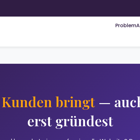
Problem
A
e
Kunden bringt
— auch
erst gründest