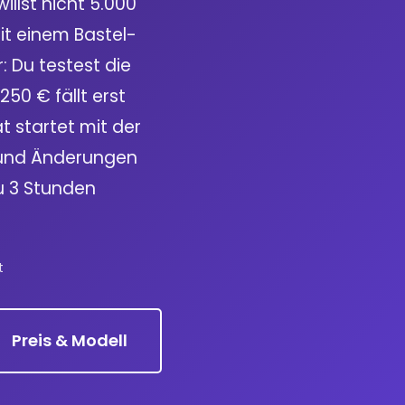
llst nicht 5.000
it einem Bastel-
 Du testest die
50 € fällt erst
 startet mit der
g und Änderungen
 3 Stunden
t
Preis & Modell