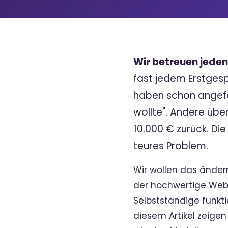
Wir betreuen jede
fast jedem Erstges
haben schon angefa
wollte". Andere übe
10.000 € zurück. Di
teures Problem.
Wir wollen das änder
der hochwertige Websi
Selbstständige funktio
diesem Artikel zeige