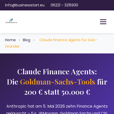
info@businessstart.eu
06221 - 3215930
Home
›
Blog
›
Claude Finance Agents für Solo-
Gründer
Claude Finance Agents:
Die
Goldman-Sachs-Tools
für
200 € statt 50.000 €
Anthropic hat am 5. Mai 2026 zehn Finance Agents
gelauncht – für JPMorgan, Goldman Sachs und Citi.