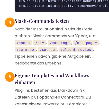
claude plugin install investment-banking@finan
claude plugin install equity-research@financia
Slash-Commands testen
4
Nach der Installation sind in Claude Code
mehrere Slash-Commands verfügbar, u. a.
,
,
,
,
/comps
/dcf
/earnings
/one-pager
,
,
.
/ic-memo
/source
/client-review
Tippe einen davon, gib eine Aufgabe ein,
beobachte das Ergebnis.
Eigene Templates und Workflows
5
einbauen
Plug-ins bestehen aus Markdown-Skill-
Dateien plus optionalen Connectors. Du
kannst eigene PowerPoint-Templates