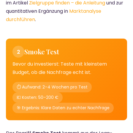
im Artikel
Zielgruppe finden – die Anleitung
und zur
quantitativen Ergänzung in
Marktanalyse
durchführen
.
Smoke Test
2
Bevor du investierst: Teste mit kleinstem
Budget, ob die Nachfrage echt ist.
⏱️ Aufwand: 2–4 Wochen pro Test
💶 Kosten: 50–200 €
🎯 Ergebnis: Klare Daten zu echter Nachfrage