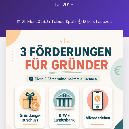
für 2026.
📅 21. Mai 2026
✍️ Tobias Späth
⏱️ 12 Min. Lesezeit