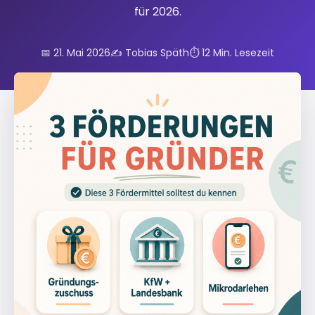
für 2026.
📅 21. Mai 2026
✍️ Tobias Späth
⏱️ 12 Min. Lesezeit