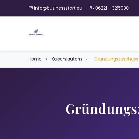
info@businessstart.eu
06221 - 3215930
Home
>
Kaiserslautern
>
Gründungszuschuss
Gründungs