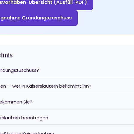
vorhaben-Übersicht (Ausfüll-PDF)
ungnahme Gründungszuschuss
chnis
ründungszuschuss?
en — wer in Kaiserslautern bekommt ihn?
 bekommen Sie?
serslautern beantragen
e Stelle in Kaiserslautern