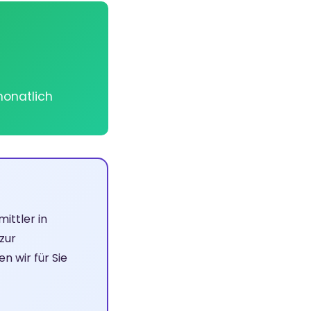
monatlich
ittler in
zur
 wir für Sie