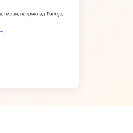
нші мови, наприклад Türkçe,
т.