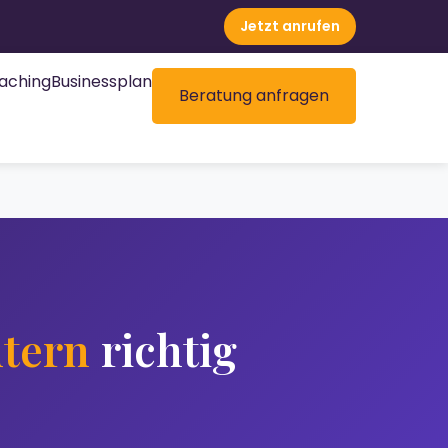
Jetzt anrufen
aching
Businessplan
Beratung anfragen
utern
richtig