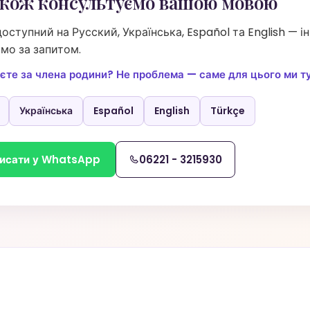
кож консультуємо вашою мовою
оступний на Русский, Українська, Español та English — і
ємо за запитом.
єте за члена родини? Не проблема — саме для цього ми ту
Українська
Español
English
Türkçe
исати у WhatsApp
06221 - 3215930