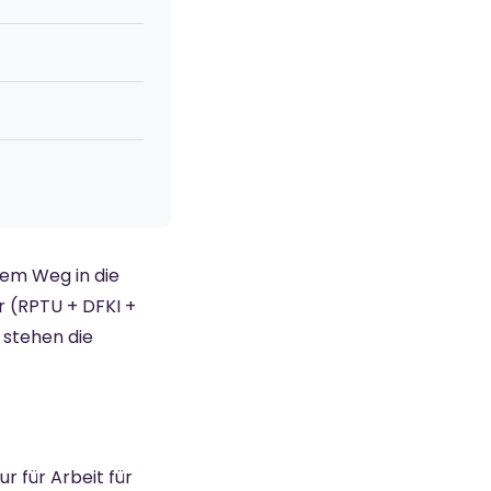
dem Weg in die
r (RPTU + DFKI +
 stehen die
r für Arbeit für