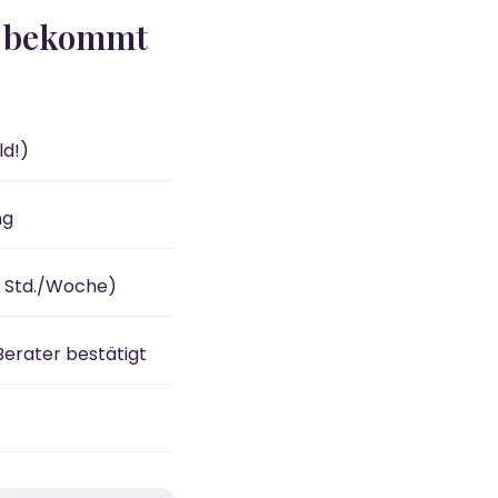
rn bekommt
ld!)
ng
15 Std./Woche)
erater bestätigt