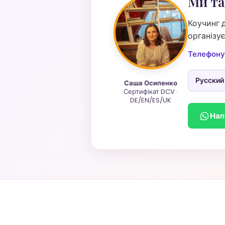
Ми та
Коучинг д
організу
Телефону
Русский
Саша Осипенко
Сертифікат DCV ·
DE/EN/ES/UK
Нап