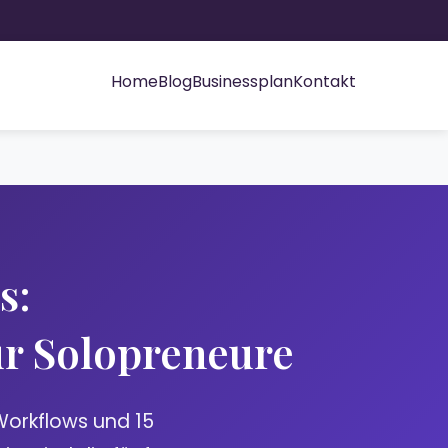
Home
Blog
Businessplan
Kontakt
s:
r Solopreneure
Workflows und 15