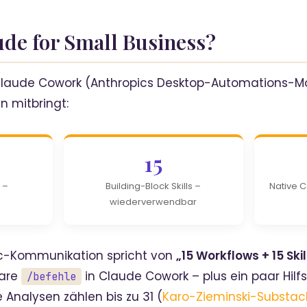
aude for Small Business?
n Claude Cowork (Anthropics Desktop-Automations-Mo
 mitbringt:
15
 –
Building-Block Skills –
Native C
wiederverwendbar
opic-Kommunikation spricht von
„15 Workflows + 15 Skil
bare
in Claude Cowork – plus ein paar Hilfs
/befehle
 Analysen zählen bis zu 31 (
Karo-Zieminski-Substac