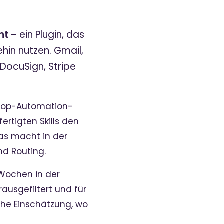
ht
– ein Plugin, das
hin nutzen. Gmail,
DocuSign, Stripe
Drop-Automation-
rtigten Skills den
as macht in der
und Routing.
 Wochen in der
ausgefiltert und für
che Einschätzung, wo