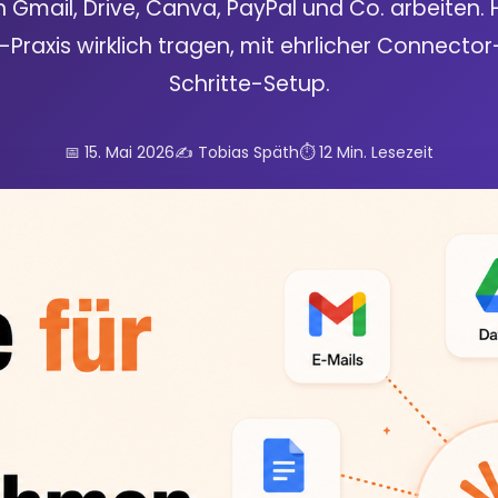
t in Gmail, Drive, Canva, PayPal und Co. arbeiten. H
-Praxis wirklich tragen, mit ehrlicher Connector
Schritte-Setup.
📅 15. Mai 2026
✍️ Tobias Späth
⏱️ 12 Min. Lesezeit