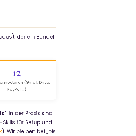
dus), der ein Bündel
12
onnectoren (Gmail, Drive,
PayPal …)
ls"
. In der Praxis sind
-Skills für Setup und
k
). Wir bleiben bei „bis