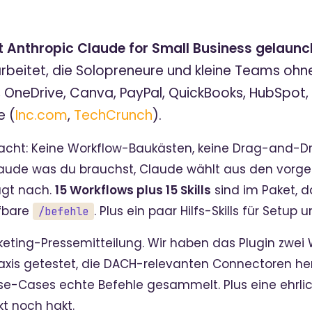
t Anthropic Claude for Small Business gelaunc
 arbeitet, die Solopreneure und kleine Teams ohne
OneDrive, Canva, PayPal, QuickBooks, HubSpot, 
e (
Inc.com
,
TechCrunch
).
cht: Keine Workflow-Baukästen, keine Drag-and-
laude was du brauchst, Claude wählt aus den vorgefe
agt nach.
15 Workflows plus 15 Skills
sind im Paket, d
ufbare
. Plus ein paar Hilfs-Skills für Setup 
/befehle
rketing-Pressemitteilung. Wir haben das Plugin zwei
xis getestet, die DACH-relevanten Connectoren her
se-Cases echte Befehle gesammelt. Plus eine ehrli
t noch hakt.