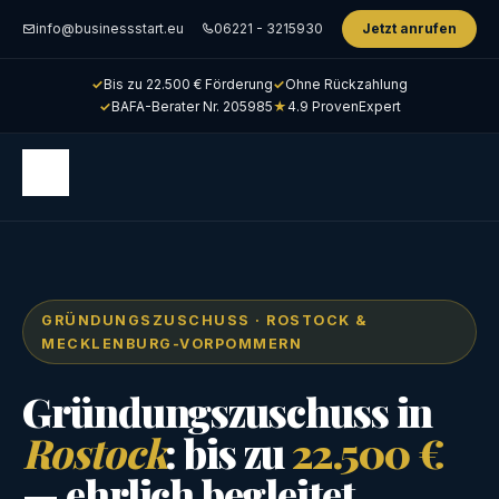
info@businessstart.eu
06221 - 3215930
Jetzt anrufen
✓
Bis zu 22.500 € Förderung
✓
Ohne Rückzahlung
✓
BAFA-Berater Nr. 205985
★
4.9 ProvenExpert
GRÜNDUNGSZUSCHUSS · ROSTOCK &
MECKLENBURG-VORPOMMERN
Gründungszuschuss in
Rostock
: bis zu
22.500 €
— ehrlich begleitet.