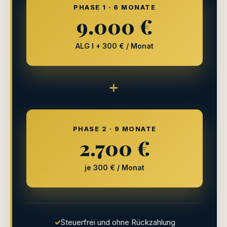
PHASE 1 · 6 MONATE
9.000 €
ALG I + 300 € / Monat
+
PHASE 2 · 9 MONATE
2.700 €
je 300 € / Monat
✓
Steuerfrei und ohne Rückzahlung