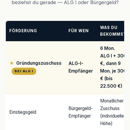
beziehst du gerade — ALG I oder Bürgergeld?
WAS DU
FÖRDERUNG
FÜR WEN
BEKOMMST
6 Mon.
ALG I + 300
Gründungszuschuss
ALG-I-
€, dann 9
Empfänger
Mon. je 300
BEI ALG I
€ (bis
22.500 €)
Monatlicher
Bürgergeld-
Zuschuss
Einstiegsgeld
Empfänger
(individuelle
Höhe)