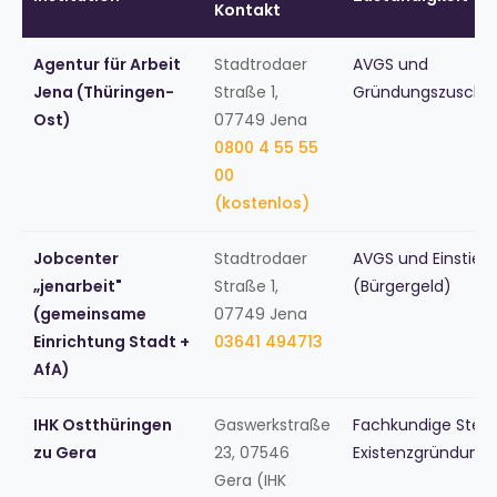
Kontakt
Agentur für Arbeit
Stadtrodaer
AVGS und
Jena (Thüringen-
Straße 1,
Gründungszuschus
Ost)
07749 Jena
0800 4 55 55
00
(kostenlos)
Jobcenter
Stadtrodaer
AVGS und Einstieg
„jenarbeit"
Straße 1,
(Bürgergeld)
(gemeinsame
07749 Jena
Einrichtung Stadt +
03641 494713
AfA)
IHK Ostthüringen
Gaswerkstraße
Fachkundige Stelle
zu Gera
23, 07546
Existenzgründung
Gera (IHK