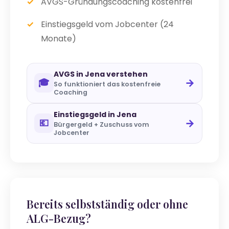
AVGS-Gründungscoaching kostenfrei
Einstiegsgeld vom Jobcenter (24
Monate)
AVGS in Jena verstehen
→
🎓
So funktioniert das kostenfreie
Coaching
Einstiegsgeld in Jena
→
💶
Bürgergeld + Zuschuss vom
Jobcenter
Bereits selbstständig oder ohne
ALG-Bezug?