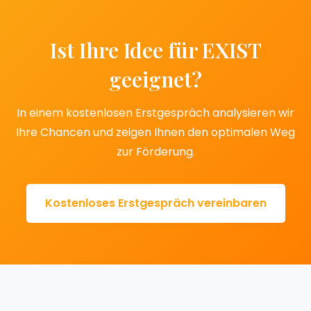
Ist Ihre Idee für EXIST
geeignet?
In einem kostenlosen Erstgespräch analysieren wir
Ihre Chancen und zeigen Ihnen den optimalen Weg
zur Förderung.
Kostenloses Erstgespräch vereinbaren