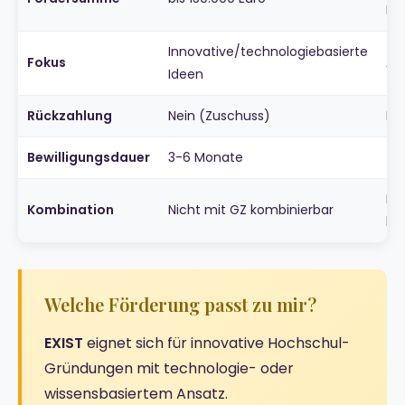
Mo
Innovative/technologiebasierte
Fokus
Al
Ideen
Rückzahlung
Nein (Zuschuss)
Ne
Bewilligungsdauer
3-6 Monate
4-
Nic
Kombination
Nicht mit GZ kombinierbar
ko
Welche Förderung passt zu mir?
EXIST
eignet sich für innovative Hochschul-
Gründungen mit technologie- oder
wissensbasiertem Ansatz.