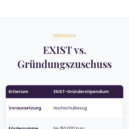
VERGLEICH
EXIST vs.
Gründungszuschuss
Kriterium
EXIST-Gründerstipendium
Gr
Arb
Voraussetzung
Hochschulbezug
I)
ca.
Fördersumme
bis 150.000 Euro