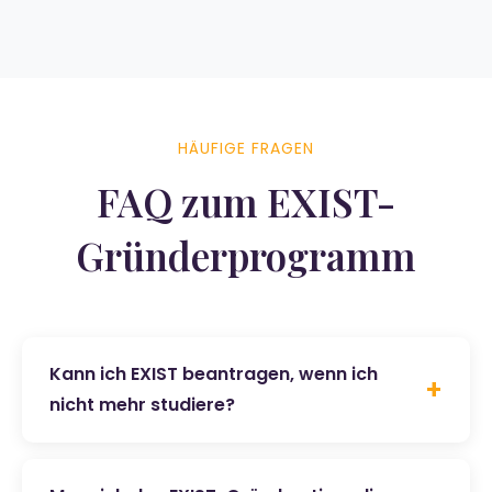
HÄUFIGE FRAGEN
FAQ zum EXIST-
Gründerprogramm
Kann ich EXIST beantragen, wenn ich
nicht mehr studiere?
Ja, als Absolvent können Sie EXIST noch bis zu
5 Jahre nach Ihrem Abschluss beantragen.