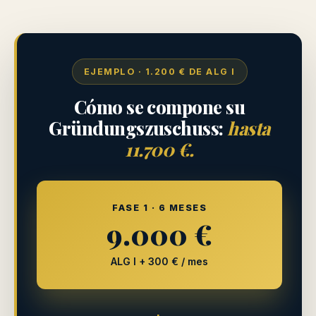
EJEMPLO · 1.200 € DE ALG I
Cómo se compone su
Gründungszuschuss:
hasta
11.700 €.
FASE 1 · 6 MESES
9.000 €
ALG I + 300 € / mes