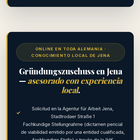
ONLINE EN TODA ALEMANIA ·
CONOCIMIENTO LOCAL DE JENA
Gründungszuschuss en Jena
—
asesorado con experiencia
local
.
Solicitud en la Agentur für Arbeit Jena,
✓
Stadtrodaer Straße 1
Fachkundige Stellungnahme (dictamen pericial
de viabilidad emitido por una entidad cualificada,