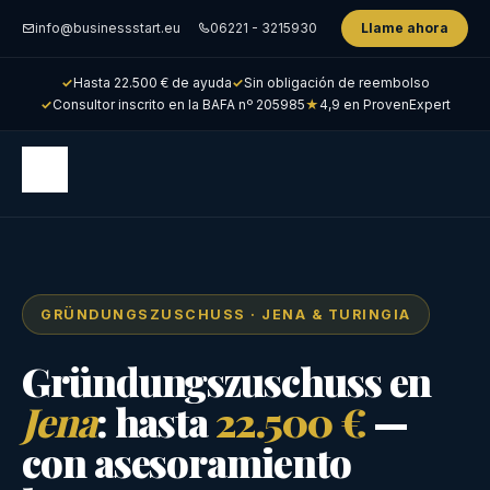
info@businessstart.eu
06221 - 3215930
Llame ahora
✓
Hasta 22.500 € de ayuda
✓
Sin obligación de reembolso
✓
Consultor inscrito en la BAFA nº 205985
★
4,9 en ProvenExpert
GRÜNDUNGSZUSCHUSS · JENA & TURINGIA
Gründungszuschuss en
Jena
: hasta
22.500 €
—
con asesoramiento