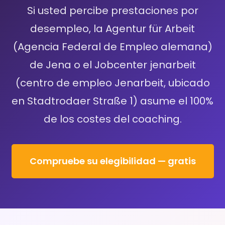
Si usted percibe prestaciones por
desempleo, la Agentur für Arbeit
(Agencia Federal de Empleo alemana)
de Jena o el Jobcenter jenarbeit
(centro de empleo Jenarbeit, ubicado
en Stadtrodaer Straße 1) asume el 100%
de los costes del coaching.
Compruebe su elegibilidad — gratis