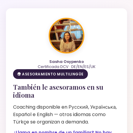
Sasha Osypenko
Certificada DCV · DE/EN/ES/UK
🌍 ASESORAMIENTO MULTILINGÜE
También le asesoramos en su
idioma
Coaching disponible en Русский, Українська,
Español e English — otros idiomas como
Türkçe se organizan a demanda.
¿Llama en nombre de un familiar? No hay