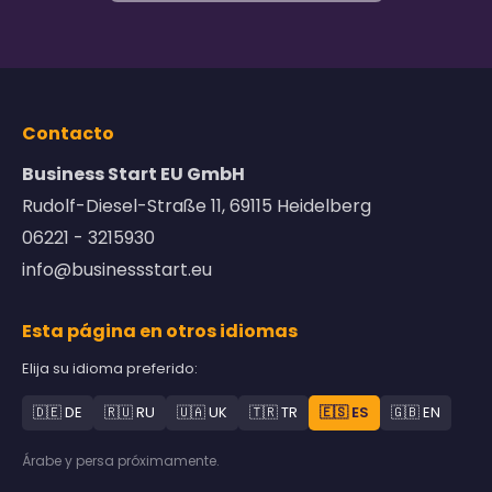
Contacto
Business Start EU GmbH
Rudolf-Diesel-Straße 11, 69115 Heidelberg
06221 - 3215930
info@businessstart.eu
Esta página en otros idiomas
Elija su idioma preferido:
🇩🇪 DE
🇷🇺 RU
🇺🇦 UK
🇹🇷 TR
🇪🇸 ES
🇬🇧 EN
Árabe y persa próximamente.