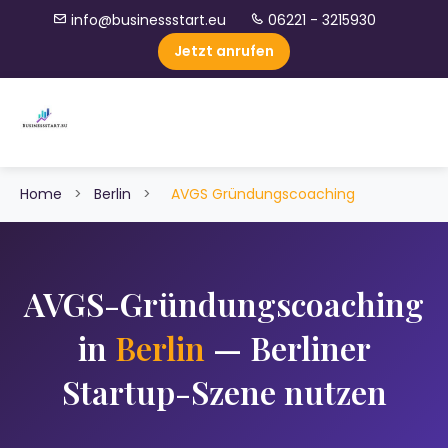
info@businessstart.eu
06221 - 3215930
Jetzt anrufen
Home
>
Berlin
>
AVGS Gründungscoaching
AVGS-Gründungscoaching
in
Berlin
— Berliner
Startup-Szene nutzen