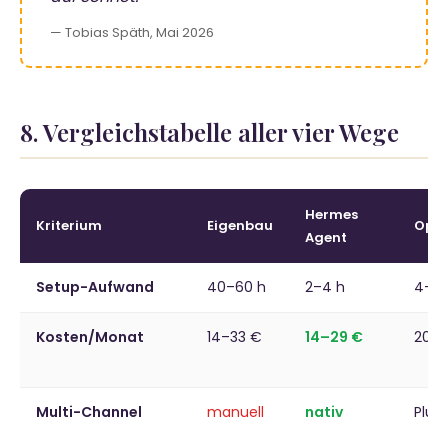
— Tobias Späth, Mai 2026
8. Vergleichstabelle aller vier Wege
Hermes
Kriterium
Eigenbau
Ope
Agent
Setup-Aufwand
40–60 h
2–4 h
4–8 
Kosten/Monat
14–33 €
14–29 €
20–
Multi-Channel
manuell
nativ
Plug