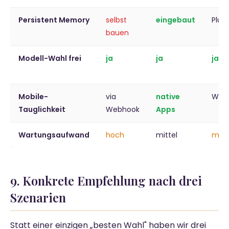
Persistent Memory
selbst
eingebaut
Plug
bauen
Modell-Wahl frei
ja
ja
ja
Mobile-
via
native
Web/
Tauglichkeit
Webhook
Apps
Wartungsaufwand
hoch
mittel
mitt
9. Konkrete Empfehlung nach drei
Szenarien
Statt einer einzigen „besten Wahl" haben wir drei