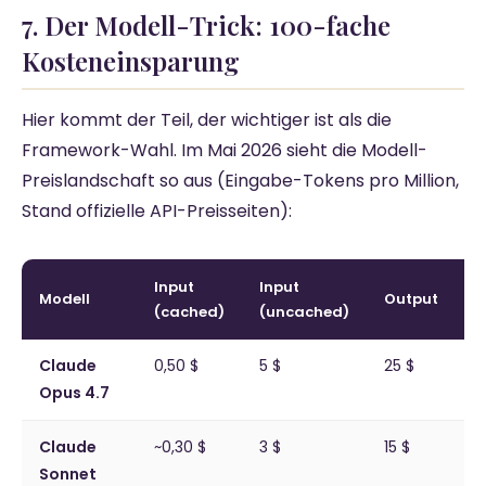
7. Der Modell-Trick: 100-fache
Kosteneinsparung
Hier kommt der Teil, der wichtiger ist als die
Framework-Wahl. Im Mai 2026 sieht die Modell-
Preislandschaft so aus (Eingabe-Tokens pro Million,
Stand offizielle API-Preisseiten):
Input
Input
Modell
Output
Q
(cached)
(uncached)
Claude
0,50 $
5 $
25 $
a
Opus 4.7
Claude
~0,30 $
3 $
15 $
a
Sonnet