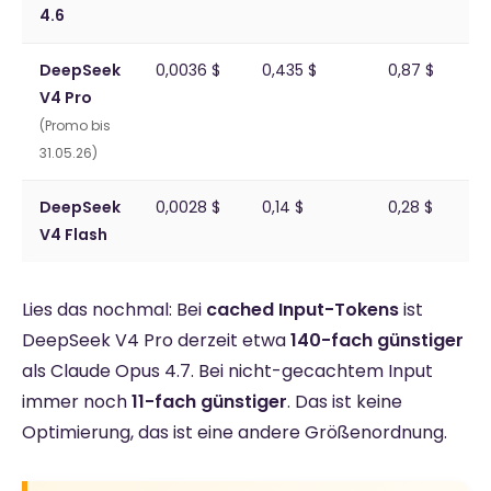
4.6
DeepSeek
0,0036 $
0,435 $
0,87 $
a
V4 Pro
d
(Promo bis
31.05.26)
DeepSeek
0,0028 $
0,14 $
0,28 $
a
V4 Flash
d
Lies das nochmal: Bei
cached Input-Tokens
ist
DeepSeek V4 Pro derzeit etwa
140-fach günstiger
als Claude Opus 4.7. Bei nicht-gecachtem Input
immer noch
11-fach günstiger
. Das ist keine
Optimierung, das ist eine andere Größenordnung.