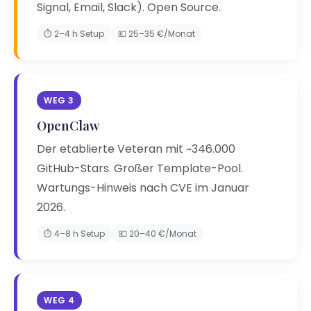
Signal, Email, Slack). Open Source.
⏱️ 2–4 h Setup
💶 25–35 €/Monat
WEG 3
OpenClaw
Der etablierte Veteran mit ~346.000
GitHub-Stars. Großer Template-Pool.
Wartungs-Hinweis nach CVE im Januar
2026.
⏱️ 4–8 h Setup
💶 20–40 €/Monat
WEG 4