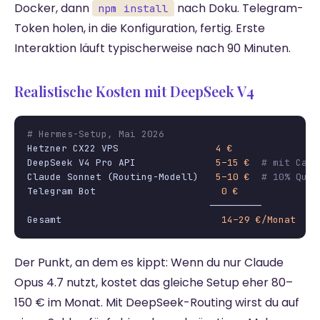
Docker, dann
nach Doku. Telegram-
npm install
Token holen, in die Konfiguration, fertig. Erste
Interaktion läuft typischerweise nach 90 Minuten.
Realistische Kosten mit DeepSeek V4
# Hermes-Setup, Mai 2026
Hetzner CX22 VPS                 
4 €
DeepSeek V4 Pro API              
5–15 €
# mit Cach
Claude Sonnet (Routing-Modell)   
5–10 €
# 10% Qual
Telegram Bot                      
0 €
                                ─────────

Gesamt                            
14–29 €/Monat
Der Punkt, an dem es kippt: Wenn du nur Claude
Opus 4.7 nutzt, kostet das gleiche Setup eher 80–
150 € im Monat. Mit DeepSeek-Routing wirst du auf