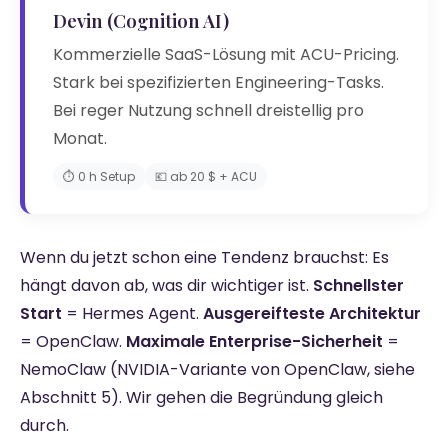
Devin (Cognition AI)
Kommerzielle SaaS-Lösung mit ACU-Pricing.
Stark bei spezifizierten Engineering-Tasks.
Bei reger Nutzung schnell dreistellig pro
Monat.
⏱️ 0 h Setup
💶 ab 20 $ + ACU
Wenn du jetzt schon eine Tendenz brauchst: Es
hängt davon ab, was dir wichtiger ist.
Schnellster
Start
= Hermes Agent.
Ausgereifteste Architektur
= OpenClaw.
Maximale Enterprise-Sicherheit
=
NemoClaw (NVIDIA-Variante von OpenClaw, siehe
Abschnitt 5). Wir gehen die Begründung gleich
durch.