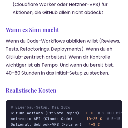
(Cloudflare Worker oder Hetzner-VPS) für
Aktionen, die GitHub allein nicht abdeckt
Wann es Sinn macht
Wenn du Code-Workflows abbilden willst (Reviews,
Tests, Refactorings, Deployments). Wenn du eh
GitHub-zentrisch arbeitest. Wenn dir Kontrolle
wichtiger ist als Tempo. Und wenn du bereit bist,
40–60 Stunden in das Initial-Setup zu stecken.
Realistische Kosten
# Eigenbau-Setup, Mai 2026
GitHub Actions (Private Repos)   
0 €
# 2.000 Min/M
Anthropic API (Claude Code)      
10–25 €
# 5–15 PR
Optional: Webhook-VPS (Hetzner)   
4–8 €