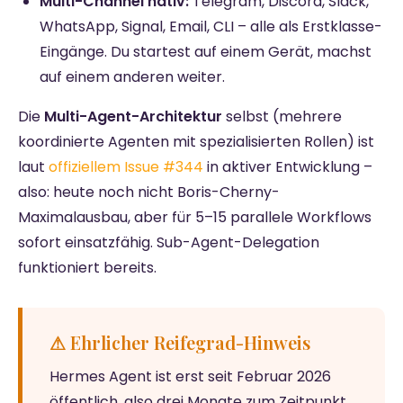
Multi-Channel nativ:
Telegram, Discord, Slack,
WhatsApp, Signal, Email, CLI – alle als Erstklasse-
Eingänge. Du startest auf einem Gerät, machst
auf einem anderen weiter.
Die
Multi-Agent-Architektur
selbst (mehrere
koordinierte Agenten mit spezialisierten Rollen) ist
laut
offiziellem Issue #344
in aktiver Entwicklung –
also: heute noch nicht Boris-Cherny-
Maximalausbau, aber für 5–15 parallele Workflows
sofort einsatzfähig. Sub-Agent-Delegation
funktioniert bereits.
⚠ Ehrlicher Reifegrad-Hinweis
Hermes Agent ist erst seit Februar 2026
öffentlich, also drei Monate zum Zeitpunkt