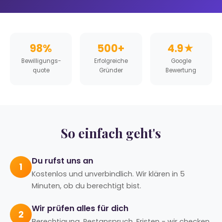
98%
500+
4.9★
Bewilligungs­
Erfolgreiche
Google
quote
Gründer
Bewertung
So einfach geht's
Du rufst uns an
1
Kostenlos und unverbindlich. Wir klären in 5
Minuten, ob du berechtigt bist.
Wir prüfen alles für dich
2
Berechtigung, Restanspruch, Fristen - wir checken