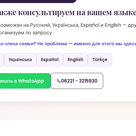
кже консультируем на вашем язык
возможен на Русский, Українська, Español и English — др
организуем по запросу.
за члена семьи? Не проблема — именно для этого мы здесь
Українська
Español
English
Türkçe
исать в WhatsApp
06221 - 3215930