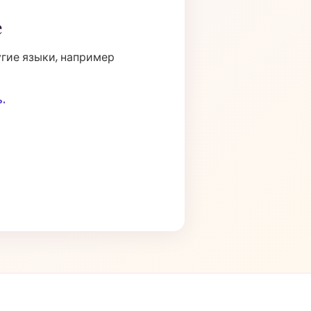
е
угие языки, например
.