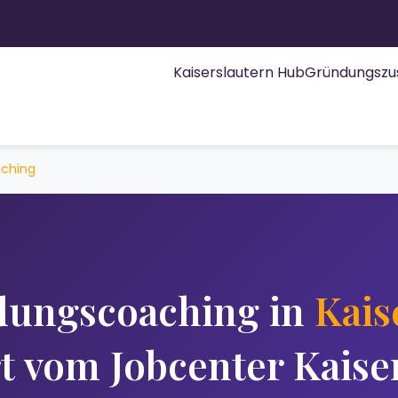
Kaiserslautern Hub
Gründungszu
ching
ungscoaching in
Kais
rt vom Jobcenter Kaise