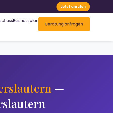
Jetzt anrufen
schuss
Businessplan
Beratung anfragen
erslautern
—
rslautern