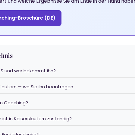
iert und welche Ergebnisse Sie am Ende in der Hand haben
ching-Broschüre (DE)
chnis
VGS und wer bekommt ihn?
rslautern — wo Sie ihn beantragen
im Coaching?
 ist in Kaiserslautern zuständig?
r Förderlandschaft