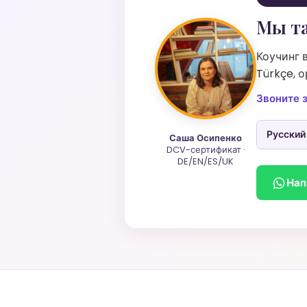
Мы та
Коучинг 
Türkçe, 
Звоните 
Русский
Саша Осипенко
DCV-сертификат ·
DE/EN/ES/UK
Нап