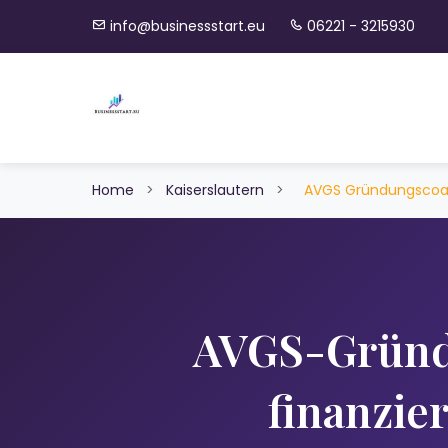
info@businessstart.eu
06221 - 3215930
Home
>
Kaiserslautern
>
AVGS Gründungscoa
AVGS-Gründ
finanzie