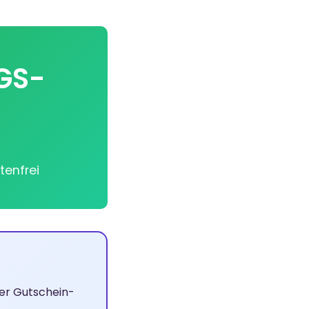
GS-
tenfrei
er Gutschein-