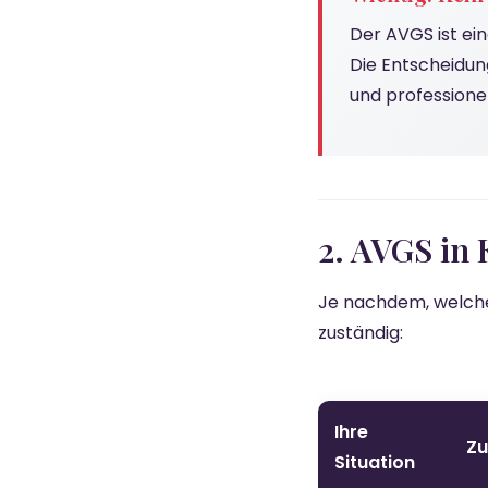
Der AVGS ist ei
Die Entscheidun
und professione
2. AVGS in 
Je nachdem, welche 
zuständig:
Ihre
Zu
Situation