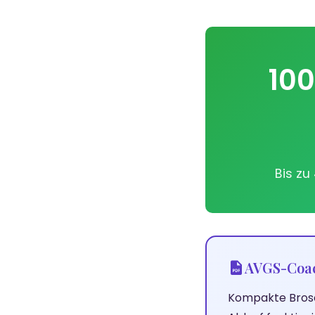
10
Bis zu
AVGS-Coach
Kompakte Brosc