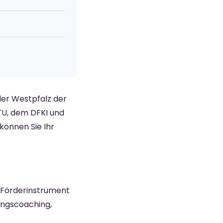
der Westpfalz der
PTU, dem DFKI und
önnen Sie Ihr
n Förderinstrument
ungscoaching,