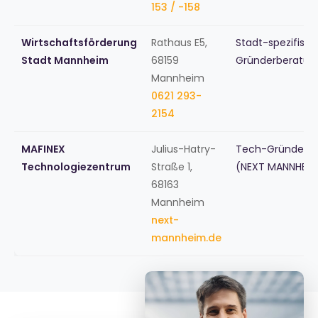
153 / -158
Wirtschaftsförderung
Rathaus E5,
Stadt-spezifisc
Stadt Mannheim
68159
Gründerberatun
Mannheim
0621 293-
2154
MAFINEX
Julius-Hatry-
Tech-Gründerz
Technologiezentrum
Straße 1,
(NEXT MANNHEIM
68163
Mannheim
next-
mannheim.de