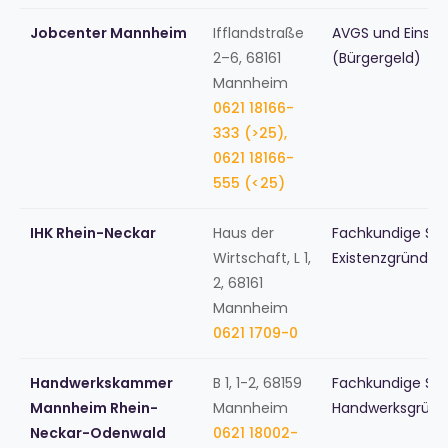
Jobcenter Mannheim
Ifflandstraße
AVGS und Einsti
2–6, 68161
(Bürgergeld)
Mannheim
0621 18166-
333 (>25),
0621 18166-
555 (<25)
IHK Rhein-Neckar
Haus der
Fachkundige Stel
Wirtschaft, L 1,
Existenzgründu
2, 68161
Mannheim
0621 1709-0
Handwerkskammer
B 1, 1-2, 68159
Fachkundige Stel
Mannheim Rhein-
Mannheim
Handwerksgründ
Neckar-Odenwald
0621 18002-