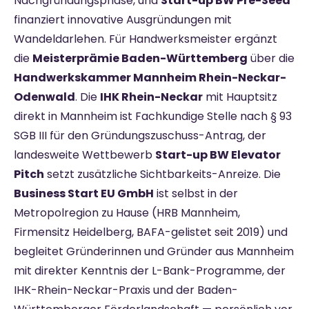
Nachgründungsphase, und
Start-up BW Pre-Seed
finanziert innovative Ausgründungen mit
Wandeldarlehen. Für Handwerksmeister ergänzt
die
Meisterprämie Baden-Württemberg
über die
Handwerkskammer Mannheim Rhein-Neckar-
Odenwald
. Die
IHK Rhein-Neckar
mit Hauptsitz
direkt in Mannheim ist Fachkundige Stelle nach § 93
SGB III für den Gründungszuschuss-Antrag, der
landesweite Wettbewerb
Start-up BW Elevator
Pitch
setzt zusätzliche Sichtbarkeits-Anreize. Die
Business Start EU GmbH
ist selbst in der
Metropolregion zu Hause (HRB Mannheim,
Firmensitz Heidelberg, BAFA-gelistet seit 2019) und
begleitet Gründerinnen und Gründer aus Mannheim
mit direkter Kenntnis der L-Bank-Programme, der
IHK-Rhein-Neckar-Praxis und der Baden-