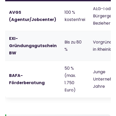
ALG-I oder
AVGS
100 %
Bürgergeld
(Agentur/Jobcenter)
kostenfrei
Bezieher
EXI-
Bis zu 80
Vorgründu
Gründungsgutschein
%
in Rheinlan
BW
50 %
Junge
BAFA-
(max.
Unternehme
Förderberatung
1.750
Jahre
Euro)