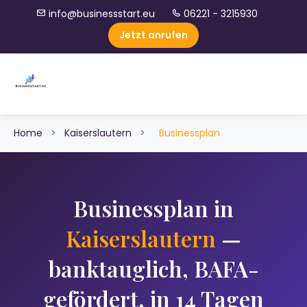
info@businessstart.eu
06221 - 3215930
Jetzt anrufen
Home
>
Kaiserslautern
>
Businessplan
Businessplan in
Kaiserslautern
—
banktauglich, BAFA-
gefördert, in 14 Tagen