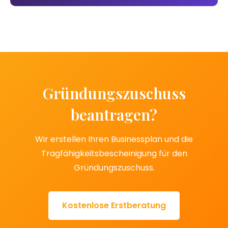
Gründungszuschuss
beantragen?
Wir erstellen Ihren Businessplan und die
Tragfähigkeitsbescheinigung für den
Gründungszuschuss.
Kostenlose Erstberatung